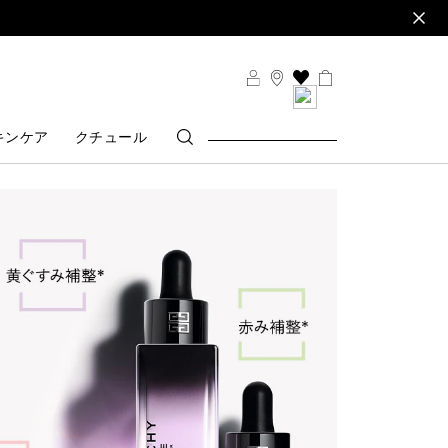
THIS
ACTION
WILL
キンケア
クチュール
TAKE
YOU
TO
THE
WISH
LIST
PAGE