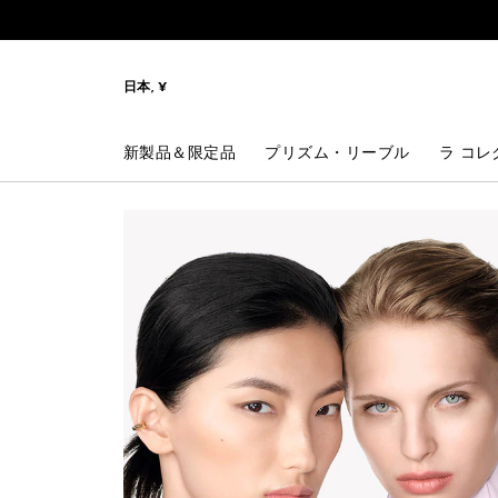
メニューへ
コンテンツへ
検索
日本, ¥
新製品＆限定品
プリズム・リーブル
ラ コレ