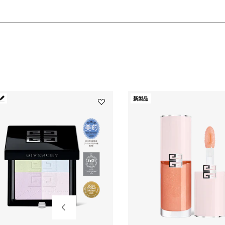
新製品
Add
プ
リ
ズ
ム・
リ
ー
ブ
ル・
プ
レ
ス
ト