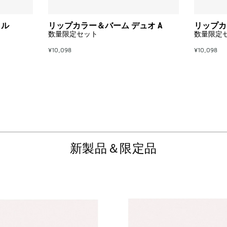
オ
A
to
イル
リップカラー＆バーム デュオ A
リップカ
wishlist
数量限定セット
数量限定
 COLOR AVAILABLE
¥10,098
¥10,098
新製品＆限定品