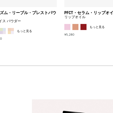
パ
ウ
ダ
ズム・リーブル・プレストパウ
PFCT・セラム・リップオ
ー
リップオイル
to
イス パウダー
wishlist
MORE
もっと見る
MORE COLOR AVAILABLE
もっと見る
¥5,280
00