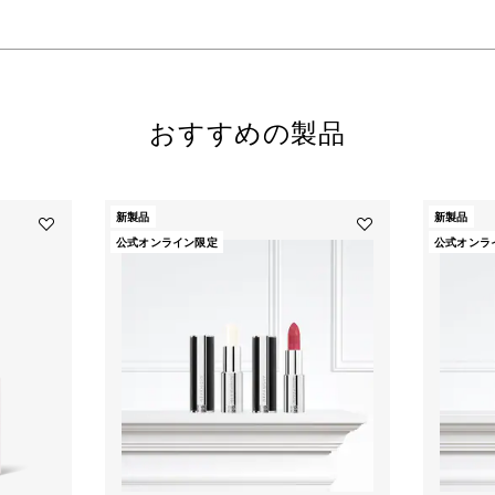
おすすめの製品
新製品
新製品
Add
Add
公式オンライン限定
公式オンラ
PFCT・
リ
セ
ッ
ラ
プ
ム・
カ
リ
ラ
ッ
ー
プ
＆
オ
バ
イ
ー
ル
ム
to
デ
wishlist
ュ