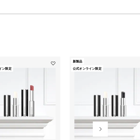
WILL
OPEN
A
新製品
Add
イン限定
公式オンライン限定
リ
NEW
ッ
プ
カ
PAGE
ラ
ー
＆
バ
ー
ム
デ
ュ