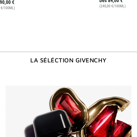
Dès
84,00 €
90,00 €
(240,00 €/100ML)
0 €/100ML)
LA SÉLÉCTION GIVENCHY