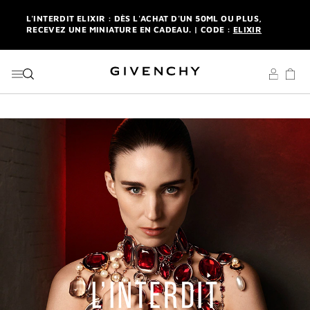
ALLER AU MENU
ALLER AU CONTENU
ALLER À LA RECHERCHE
L'INTERDIT ELIXIR : DÈS L'ACHAT D'UN 50ML OU PLUS,
RECEVEZ UNE MINIATURE EN CADEAU. | CODE :
ELIXIR
NEWSLETTER : UN FORMAT DE VOYAGE OFFERT SUR VOTRE
1ÈRE COMMANDE. |
S'INSCRIRE
LIVRAISON STANDARD ET RETOUR OFFERTS. |
MES
AVANTAGES
L'INTERDIT ELIXIR : DÈS L'ACHAT D'UN 50ML OU PLUS,
RECEVEZ UNE MINIATURE EN CADEAU. | CODE :
ELIXIR
NEWSLETTER : UN FORMAT DE VOYAGE OFFERT SUR VOTRE
1ÈRE COMMANDE. |
S'INSCRIRE
LIVRAISON STANDARD ET RETOUR OFFERTS. |
MES
AVANTAGES