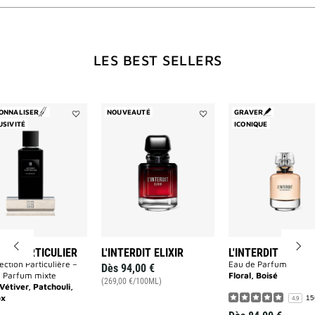
WILL
LES BEST SELLERS
OPEN
A
ONNALISER
NOUVEAUTÉ
GRAVER
Ajouter
Ajouter
USIVITÉ
ICONIQUE
ACCORD
L'INTERDIT
PARTICULIER
ELIXIR
NEW
à
à
la
la
liste
liste
des
des
souhaits
souhaits
PAGE
RD PARTICULIER
L'INTERDIT ELIXIR
L'INTERDIT
ection Particulière –
Eau de Parfum
Dès
94,00 €
 Parfum mixte
Floral, Boisé
(269,00 €/100ML)
Vétiver, Patchouli,
x
15
4.9