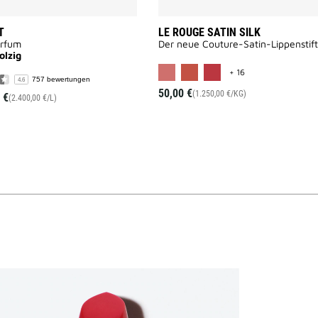
T
LE ROUGE SATIN SILK
arfum
Der neue Couture-Satin-Lippenstift
olzig
MORE COLOR AVAI
+ 16
757 bewertungen
4.6
50,00 €
(1.250,00 €/KG)
 €
(2.400,00 €/L)