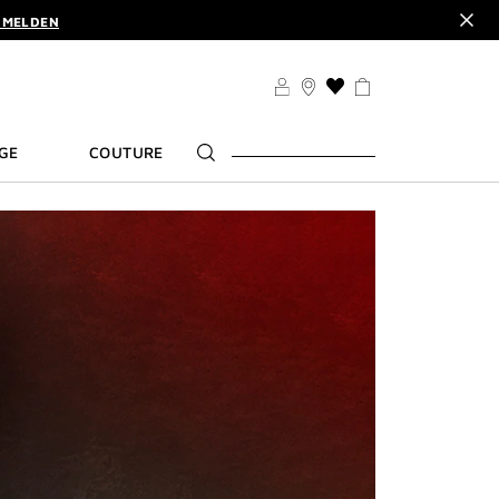
NMELDEN
€. |
MEINE VORTEILE
IATUR DAZU. | CODE :
ELIXIR
NMELDEN
WUNSCHLISTE
€. |
MEINE VORTEILE
GE
COUTURE