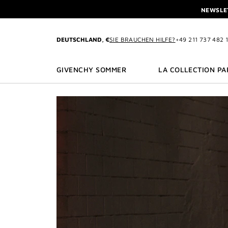
ZU MENÜ
ZU INHALT
ZU SUCHEN
NEWSLET
PROFITIEREN SIE V
L'INTERDIT ELIXIR: BEIM K
DEUTSCHLAND, €
SIE BRAUCHEN HILFE?
+49 211 737 482 
NEWSLET
PROFITIEREN SIE V
GIVENCHY SOMMER
LA COLLECTION PA