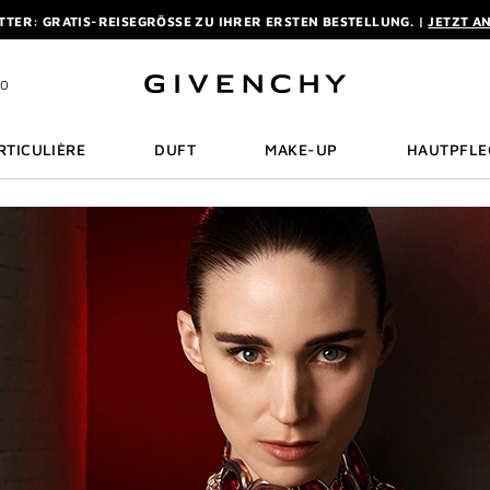
TER: GRATIS-REISEGRÖSSE ZU IHRER ERSTEN BESTELLUNG. |
JETZT A
ON KOSTENLOSEM EXPRESSVERSAND AB EINEM EINKAUFSWERT VON 180 
AUF EINES DUFTES AB 50 ML SCHENKEN WIR IHNEN EINE EXKLUSIVE MIN
10
TER: GRATIS-REISEGRÖSSE ZU IHRER ERSTEN BESTELLUNG. |
JETZT A
ON KOSTENLOSEM EXPRESSVERSAND AB EINEM EINKAUFSWERT VON 180 
RTICULIÈRE
DUFT
MAKE-UP
HAUTPFLE