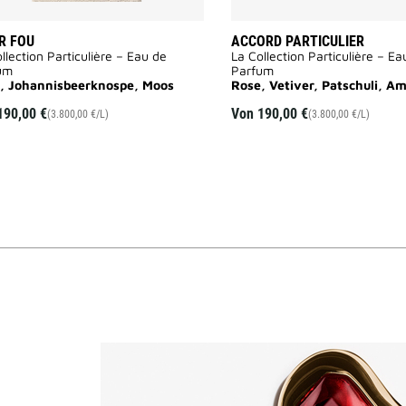
R FOU
ACCORD PARTICULIER
llection Particulière – Eau de
La Collection Particulière – Ea
um
Parfum
, Johannisbeerknospe, Moos
Rose, Vetiver, Patschuli, A
190,00 €
Von
190,00 €
(3.800,00 €/L)
(3.800,00 €/L)