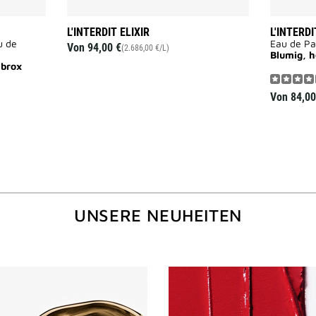
L'INTERDIT ELIXIR
L'INTERDI
u de
Eau de P
Von
94,00 €
(2.686,00 €/L)
Blumig, h
mbrox
Von
84,00
UNSERE NEUHEITEN