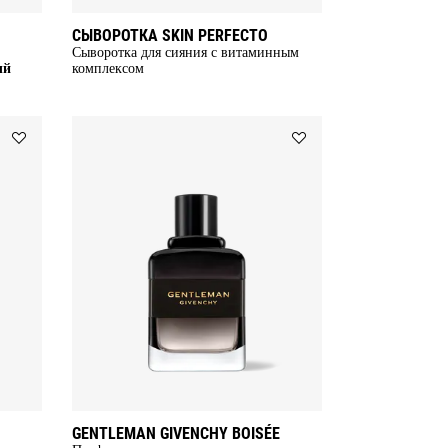
СЫВОРОТКА SKIN PERFECTO
Сыворотка для сияния с витаминным
ый
комплексом
Add
Add
VOLUME
GENTLEMAN
DISTURBIA
GIVENCHY
to
BOISÉE
wishlist
to
wishlist
GENTLEMAN GIVENCHY BOISÉE