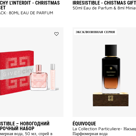
CHY L'INTERDIT - CHRISTMAS
IRRESISTIBLE - CHISTMAS GIF
SET
50ml Eau de Parfum & 8ml Minia
CK: 80ML EAU DE PARFUM
ЭКСКЛЮЗИВНАЯ СЕРИЯ
Add
IRRESISTIBLE
–
Новогодний
подарочный
набор
to
wishlist
ISTIBLE – НОВОГОДНИЙ
ÉQUIVOQUE
РОЧНЫЙ НАБОР
La Collection Particuliere- Насы
ерная вода, 50 мл, спрей в
Парфюмерная вода