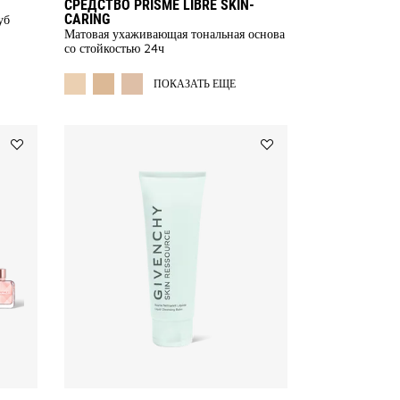
СРЕДСТВО PRISME LIBRE SKIN-
CARING
уб
Матовая ухаживающая тональная основа
RE COLOR AVAILABLE
со стойкостью 24ч
MORE COLOR AVAILABLE
ПОКАЗАТЬ ЕЩЕ
Add
Add
IRRESISTIBLE
ОЧИЩАЮЩЕЕ
-
СРЕДСТВО
Chistmas
SKIN
Gift
RESSOURCE
Set
to
to
wishlist
wishlist