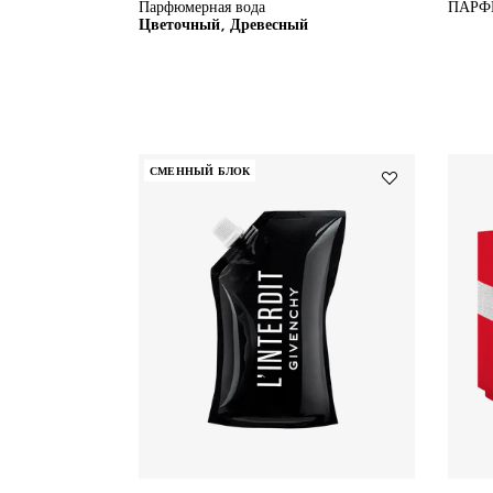
Парфюмерная вода
ПАРФ
Цветочный, Древесный
СМЕННЫЙ БЛОК
Add
L'INTERDIT
to
wishlist