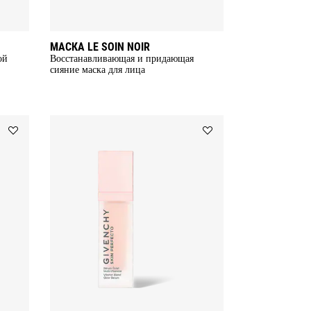
МАСКА LE SOIN NOIR
ой
Восстанавливающая и придающая
сияние маска для лица
Add
Add
IRRESISTIBLE
СЫВОРОТКА
EAU
SKIN
FRAÎCHE
PERFECTO
to
to
wishlist
wishlist