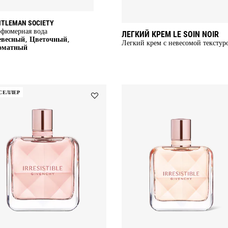
NTLEMAN SOCIETY
фюмерная вода
ЛЕГКИЙ КРЕМ LE SOIN NOIR
евесный, Цветочный,
Легкий крем с невесомой текстур
оматный
СЕЛЛЕР
Add
Irresistible
to
wishlist