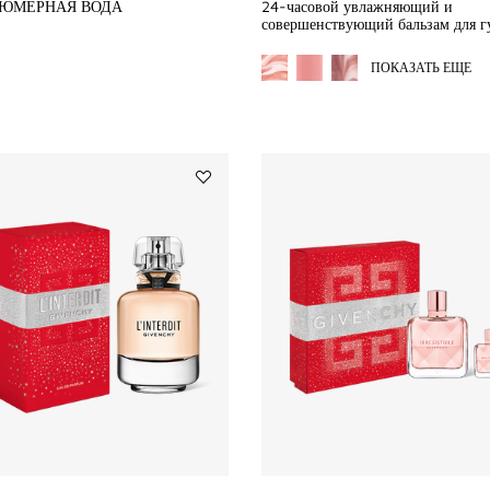
ЮМЕРНАЯ ВОДА
24-часовой увлажняющий и
совершенствующий бальзам для г
MO
ПОКАЗАТЬ ЕЩЕ
Add
GIVENCHY
L'INTERDIT
-
Christmas
Gift
Set
to
wishlist