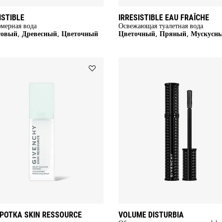
ISTIBLE
IRRESISTIBLE EAU FRAÎCHE
мерная вода
Освежающая туалетная вода
овый, Древесный, Цветочный
Цветочный, Пряный, Мускусн
Add
СЫВОРОТКА
SKIN
RESSOURCE
to
wishlist
РОТКА SKIN RESSOURCE
VOLUME DISTURBIA