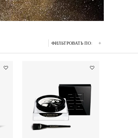
ФИЛЬТРОВАТЬ ПО:
Add
Add
ЛЕГКИЙ
МАСКА
КРЕМ
LE
LE
SOIN
SOIN
NOIR
NOIR
to
to
wishlist
wishlist