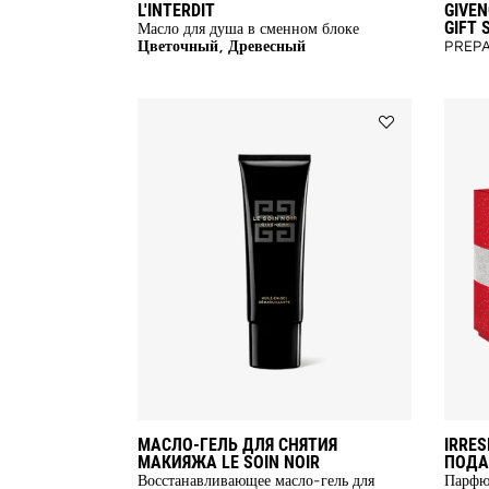
L'INTERDIT
GIVEN
GIFT 
Масло для душа в сменном блоке
Цветочный, Древесный
PREPA
Add
МАСЛО-
ГЕЛЬ
ДЛЯ
СНЯТИЯ
МАКИЯЖА
LE
SOIN
NOIR
to
wishlist
МАСЛО-ГЕЛЬ ДЛЯ СНЯТИЯ
IRRES
МАКИЯЖА LE SOIN NOIR
ПОДА
Восстанавливающее масло-гель для
Парфюм