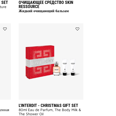
T SET
ОЧИЩАЮЩЕЕ СРЕДСТВО SKIN
RESSOURCE
ture
Жидкий очищающий бальзам
Add
Add
Équivoque
L'INTERDIT
to
-
wishlist
Christmas
Gift
Set
to
wishlist
L'INTERDIT - CHRISTMAS GIFT SET
щенная
80ml Eau de Parfum, The Body Milk &
The Shower Oil