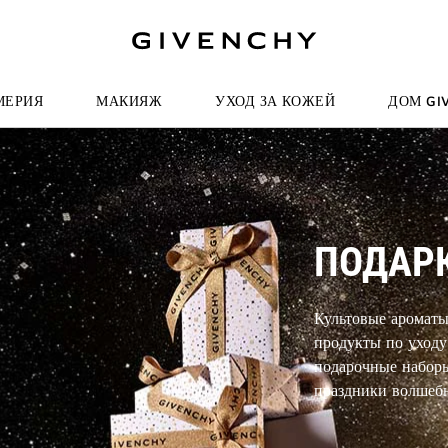
И К ПОИСКУ
МЕРИЯ
МАКИЯЖ
УХОД ЗА КОЖЕЙ
ДОМ GI
ПОДАР
Культовые ароматы
продукты по уходу
подарочные наборы
праздники волшебн