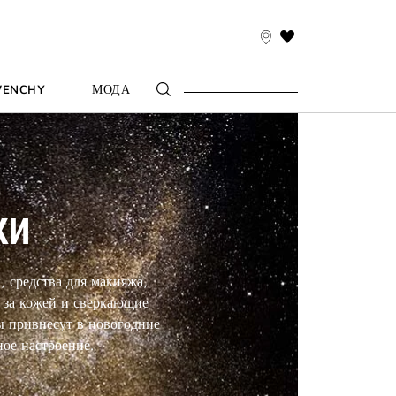
THIS
ACTION
WILL
VENCHY
МОДА
TAKE
YOU
TO
THE
WISH
LIST
PAGE
КИ
, средства для макияжа,
 за кожей и сверкающие
 привнесут в новогодние
ое настроение.