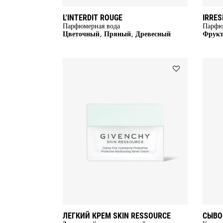
L'INTERDIT ROUGE
IRRES
Парфюмерная вода
Парфю
Цветочный, Пряный, Древесный
Фрукт
Add
ЛЕГКИЙ
КРЕМ
SKIN
RESSOURCE
to
wishlist
ЛЕГКИЙ КРЕМ SKIN RESSOURCE
СЫВО