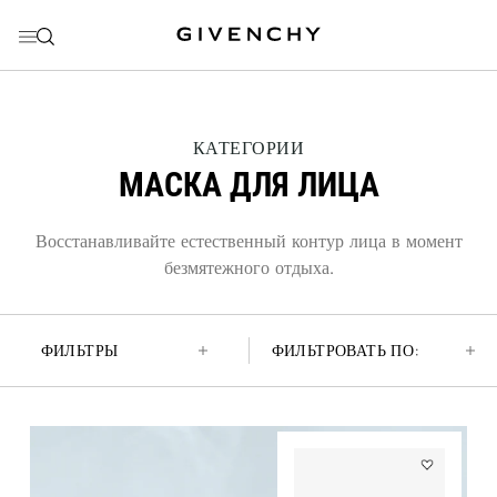
ПЕРЕЙТИ К МЕНЮ
ПЕРЕЙТИ К СОДЕРЖАНИЮ
ПЕРЕЙТИ К ПОИСКУ
THIS
КАТЕГОРИИ
ACTION
МАСКА ДЛЯ ЛИЦА
WILL
OPEN
A
NEW
Восстанавливайте естественный контур лица в момент
PAGE
безмятежного отдыха.
ФИЛЬТРЫ
ФИЛЬТРОВАТЬ ПО:
Add