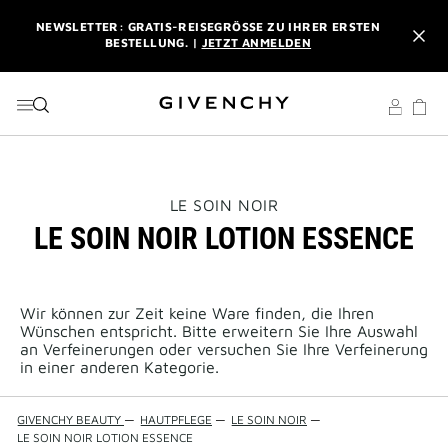
ZU MENÜ
ZU INHALT
ZU SUCHEN
NEWSLETTER: GRATIS-REISEGRÖSSE ZU IHRER ERSTEN B
ESTELLUNG. |
JETZT ANMELDEN
PROFITIEREN SIE VON KOSTENLOSEM EXPRESSVERSAND AB
EINEM EINKAUFSWERT VON 180 €. |
MEINE VORTEILE
L'INTERDIT ELIXIR: BEIM KAUF EINES DUFTES AB 50 ML
SCHENKEN WIR IHNEN EINE EXKLUSIVE MINIATUR DAZU. |
CODE :
ELIXIR
THIS
LE SOIN NOIR
ACTION
LE SOIN NOIR LOTION ESSENCE
WILL
NEWSLETTER: GRATIS-REISEGRÖSSE ZU IHRER ERSTEN B
OPEN
ESTELLUNG. |
JETZT ANMELDEN
A
NEW
PAGE
Wir können zur Zeit keine Ware finden, die Ihren
PROFITIEREN SIE VON KOSTENLOSEM EXPRESSVERSAND AB
Wünschen entspricht. Bitte erweitern Sie Ihre Auswahl
EINEM EINKAUFSWERT VON 180 €. |
MEINE VORTEILE
an Verfeinerungen oder versuchen Sie Ihre Verfeinerung
in einer anderen Kategorie.
GIVENCHY BEAUTY
—
HAUTPFLEGE
—
LE SOIN NOIR
—
LE SOIN NOIR LOTION ESSENCE