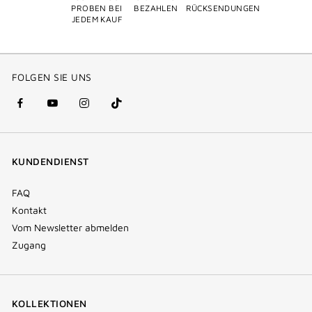
PROBEN BEI
BEZAHLEN
RÜCKSENDUNGEN
JEDEM KAUF
FOLGEN SIE UNS
facebook
youtube
instagram
Tik
(new
(new
(new
Tok
window)
window)
window)
(new
KUNDENDIENST
window)
FAQ
Kontakt
Vom Newsletter abmelden
Zugang
KOLLEKTIONEN