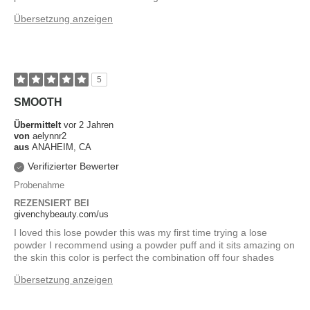
Übersetzung anzeigen
5
SMOOTH
Übermittelt
vor 2 Jahren
von
aelynnr2
aus
ANAHEIM, CA
Verifizierter Bewerter
Probenahme
REZENSIERT BEI
givenchybeauty.com/us
I loved this lose powder this was my first time trying a lose
powder I recommend using a powder puff and it sits amazing on
the skin this color is perfect the combination off four shades
Übersetzung anzeigen