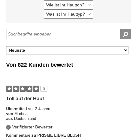
Wie ist Ihr Hautton?
Eine
Liste
Was ist Ihr Hauttyp?
Eine
der
Liste
am
der
häufigsten
am
bewerteten
häufigsten
Produkte,
bewerteten
aufgeschlüsselt
Produkte,
nach
aufgeschlüsselt
Händler-
nach
Produkt-
Händler-
ID,
Von 822 Kunden bewertet
Produkt-
Produktname,
ID,
Marke,
Produktname,
Kategorie,
Marke,
durchschnittlicher
Kategorie,
Bewertung
5
durchschnittlicher
und
Bewertung
Anzahl
Toll auf der Haut
und
der
Anzahl
Bewertungen
Übermittelt
vor 2 Jahren
der
von
Martina
Bewertungen
aus
Deutschland
Verifizierter Bewerter
Kommentare zu PRISME LIBRE BLUSH