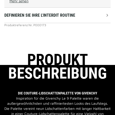
Mehr sehen
DEFINIEREN SIE IHRE L'INTERDIT ROUTINE
Produktreferenz
Nr.
P000173
PRODUKT
BESCHREIBUNG
DIE COUTURE-LIDSCHATTENPALETTE VON GIVENCHY
Inspiration für die Givenchy Le 9 Palette waren die
außergewöhnlichsten und raffiniertesten Looks des Laufstegs.
Die Palette vereint neun Lidschattenfarben mit langer Haltbarkeit
in einer Couture-Lidschattenpalette für eine Vielzahl von