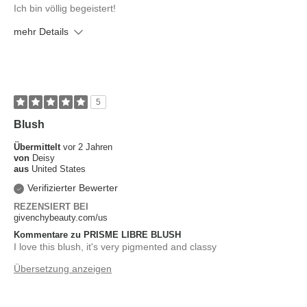
Ich bin völlig begeistert!
mehr Details
Wie ist Ihr Hautton?
Hell
Was ist Ihr Hauttyp?
Trocken
5
Blush
Übermittelt
vor 2 Jahren
von
Deisy
aus
United States
Verifizierter Bewerter
REZENSIERT BEI
givenchybeauty.com/us
Kommentare zu PRISME LIBRE BLUSH
I love this blush, it's very pigmented and classy
Übersetzung anzeigen