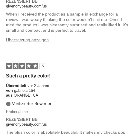
REZENSIERT BEI
givenchybeauty.com/us
When I received the product as a sample in exchange for a
review I was weary thinking the color wouldn't suit me. Once I
tried the product I was pleasantly surprised and really liked it. It's
small and compact and is perfect to travel.
Übersetzung anzeigen
5
Such a pretty color!
Übermittelt
vor 2 Jahren
von
gabrielar164
aus
ORANGE, CA
Verifizierter Bewerter
Probenahme
REZENSIERT BEI
givenchybeauty.com/us
The blush color is absolutely beautiful. It makes my checks pop