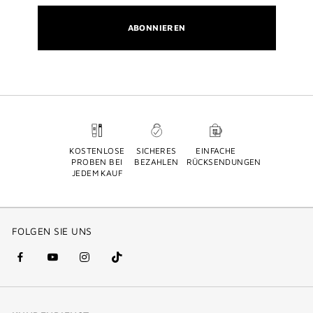
ABONNIEREN
KOSTENLOSE
SICHERES
EINFACHE
PROBEN BEI
BEZAHLEN
RÜCKSENDUNGEN
JEDEM KAUF
FOLGEN SIE UNS
facebook
youtube
instagram
Tik
(new
(new
(new
Tok
window)
window)
window)
(new