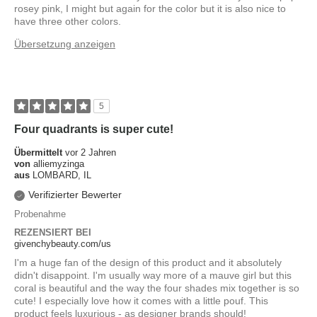
rosey pink, I might but again for the color but it is also nice to
have three other colors.
Übersetzung anzeigen
5
Four quadrants is super cute!
Übermittelt
vor 2 Jahren
von
alliemyzinga
aus
LOMBARD, IL
Verifizierter Bewerter
Probenahme
REZENSIERT BEI
givenchybeauty.com/us
I'm a huge fan of the design of this product and it absolutely
didn't disappoint. I'm usually way more of a mauve girl but this
coral is beautiful and the way the four shades mix together is so
cute! I especially love how it comes with a little pouf. This
product feels luxurious - as designer brands should!