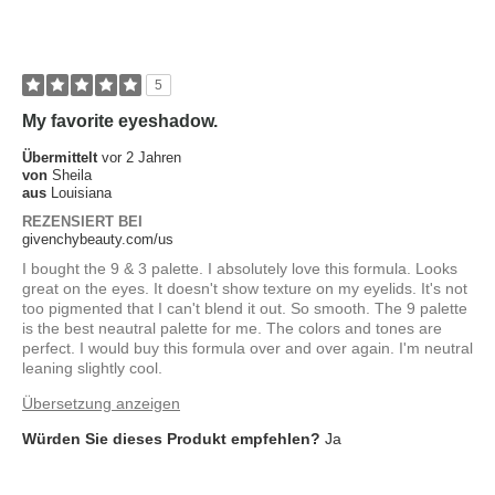
5
My favorite eyeshadow.
Übermittelt
vor 2 Jahren
von
Sheila
aus
Louisiana
REZENSIERT BEI
givenchybeauty.com/us
I bought the 9 & 3 palette. I absolutely love this formula. Looks
great on the eyes. It doesn't show texture on my eyelids. It's not
too pigmented that I can't blend it out. So smooth. The 9 palette
is the best neautral palette for me. The colors and tones are
perfect. I would buy this formula over and over again. I'm neutral
leaning slightly cool.
Übersetzung anzeigen
Würden Sie dieses Produkt empfehlen?
Ja