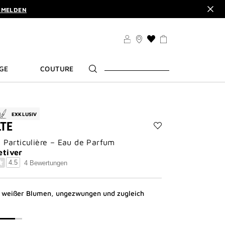
NMELDEN
€. |
MEINE VORTEILE
IATUR DAZU. | CODE :
ELIXIR
NMELDEN
WUNSCHLISTE
€. |
MEINE VORTEILE
GE
COUTURE
N
EXKLUSIV
LTE
Add
n Particulière – Eau de Parfum
Désinvolte
to
etiver
wishlist
4.5
4 Bewertungen
ß weißer Blumen, ungezwungen und zugleich