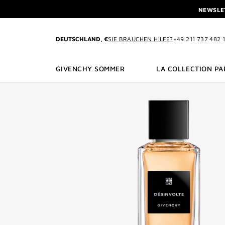
ZU MENÜ
ZU INHALT
ZU SUCHEN
NEWSLET
PROFITIEREN SIE V
L'INTERDIT ELIXIR: BEIM K
DEUTSCHLAND, €
SIE BRAUCHEN HILFE?
+49 211 737 482 
NEWSLET
PROFITIEREN SIE V
GIVENCHY SOMMER
LA COLLECTION PA