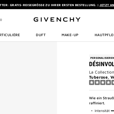
TER: GRATIS-REISEGRÖSSE ZU IHRER ERSTEN BESTELLUNG. |
JETZT A
ON KOSTENLOSEM EXPRESSVERSAND AB EINEM EINKAUFSWERT VON 180 
AUF EINES DUFTES AB 50 ML SCHENKEN WIR IHNEN EINE EXKLUSIVE MIN
10
TER: GRATIS-REISEGRÖSSE ZU IHRER ERSTEN BESTELLUNG. |
JETZT A
ON KOSTENLOSEM EXPRESSVERSAND AB EINEM EINKAUFSWERT VON 180 
RTICULIÈRE
DUFT
MAKE-UP
HAUTPFLE
PERSONALISIERE
DÉSINVO
La Collectio
Tuberose, V
Wie ein Strau
raffiniert.
75%
Intensität