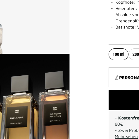
Kopfnote: I
Herznoten: 
Absolue vom
Orangenblü
Basisnote: 
100 ml
200
PERSONA
-
Kostenfre
80€
- Zwei Probe
Mehr sehen