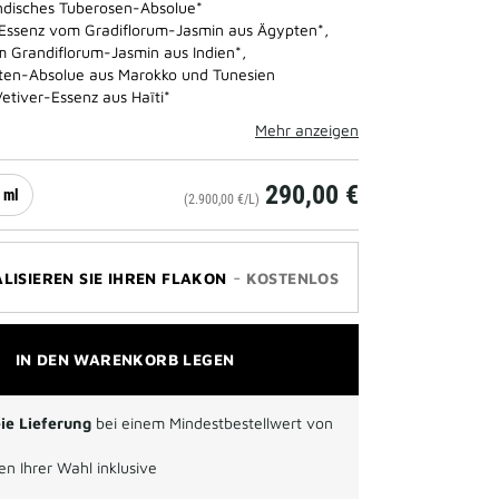
ndisches Tuberosen-Absolue*
Essenz vom Gradiflorum-Jasmin aus Ägypten*,
 Grandiflorum-Jasmin aus Indien*,
ten-Absolue aus Marokko und Tunesien
Vetiver-Essenz aus Haïti*
Mehr anzeigen
290,00 €
 ml
(2.900,00 €/L)
-
LISIEREN SIE IHREN FLAKON
KOSTENLOS
IN DEN WARENKORB LEGEN
ie Lieferung
bei einem Mindestbestellwert von
n Ihrer Wahl inklusive