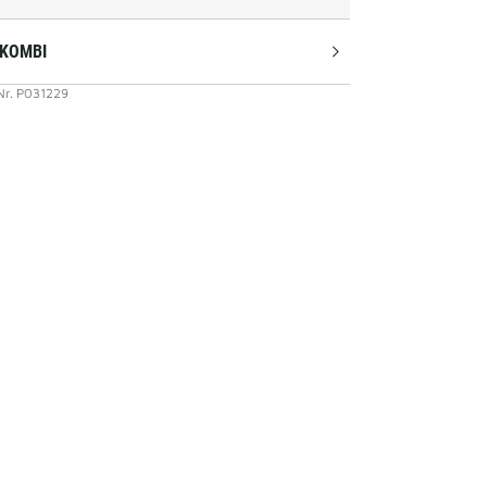
 KOMBI
Nr.
P031229