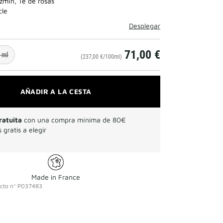
zmín, Té de rosas
cle
Desplegar
71,00 €
 ml
(237,00 €/100ml)
AÑADIR A LA CESTA
ratuita
con una compra mínima de 80€
 gratis a elegir
Made in France
cto
n°
P037483