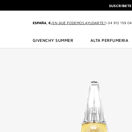
IR AL MENÚ
IR AL CONTENIDO
BUSCAR
SUSCRÍBETE
DISFR
L'INTERDIT ELIXIR: C
ESPAÑA, €
¿EN QUÉ PODEMOS AYUDARTE?
+34 912 159 0
SUSCRÍBETE
DISFR
GIVENCHY SUMMER
ALTA PERFUMERIA