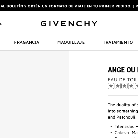
 AL BOLETÍN Y OBTÉN UN FORMATO DE VIAJE EN TU PRIMER PEDIDO. |
R
UTA DE ENVÍO URGENTE GRATUITO A PARTIR DE 180 € DE COMPRA.
DES
ON LA COMPRA DE UN 50ML O MÁS, RECIBE SU FORMATO DE VIAJE DE REG
46
 AL BOLETÍN Y OBTÉN UN FORMATO DE VIAJE EN TU PRIMER PEDIDO. |
R
UTA DE ENVÍO URGENTE GRATUITO A PARTIR DE 180 € DE COMPRA.
DES
FRAGANCIA
MAQUILLAJE
TRATAMIENTO
ANGE OU 
EAU DE TOI
The duality of 
into something
and Patchouli, 
50%
Intensidad
Cabeza: Ma