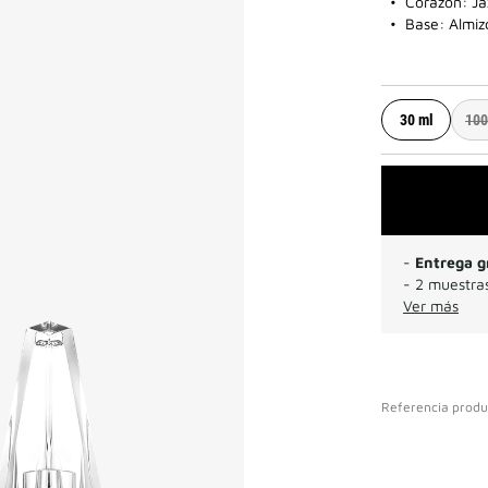
Corazón: Ja
Base: Almiz
30 ml
100
-
Entrega g
- 2 muestras
Ver más
Referencia produ