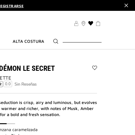
EGISTRARSE
CUBRE
ALO. | CÓDIGO :
ELIXIR
EGISTRARSE
LISTA
DE
CUBRE
DESEOS
ALTA COSTURA
DÉMON LE SECRET
Añadir
LETTE
ANGE
OU
0.0
Sin Reseñas
DÉMON
LE
SECRET
seduction is crisp, airy and luminous, but evolves
a
 warmer and richer, with notes of Musk, Amber
la
for a bold and fresh sensation.
lista
de
deseos
nzana caramelizada