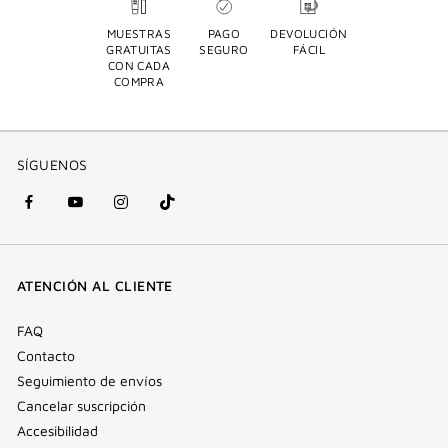
MUESTRAS
PAGO
DEVOLUCIÓN
GRATUITAS
SEGURO
FÁCIL
CON CADA
COMPRA
SÍGUENOS
Facebook
YouTube
Instagram
Tik
(nueva
(nueva
(nueva
Tok
ventana)
ventana)
ventana)
(nueva
ATENCIÓN AL CLIENTE
ventana)
FAQ
Contacto
Seguimiento de envíos
Cancelar suscripción
Accesibilidad