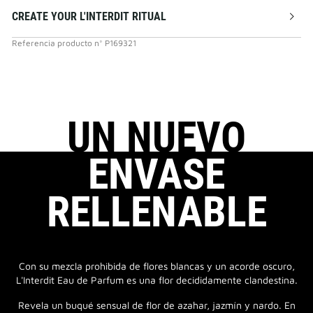
CREATE YOUR L'INTERDIT RITUAL
Referencia producto
n°
P169321
UN NUEVO
ENVASE
RELLENABLE
Con su mezcla prohibida de flores blancas y un acorde oscuro,
L'Interdit Eau de Parfum es una flor decididamente clandestina.
Revela un buqué sensual de flor de azahar, jazmín y nardo. En