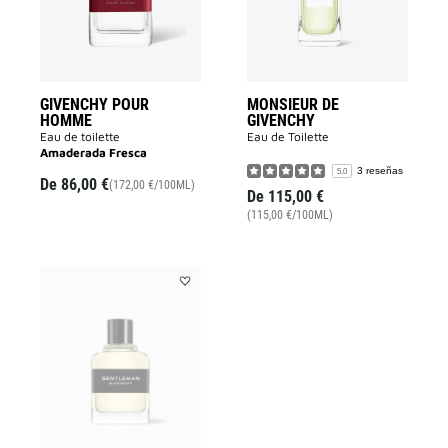
lista
lista
de
de
deseos
deseos
GIVENCHY POUR
MONSIEUR DE
HOMME
GIVENCHY
Eau de toilette
Eau de Toilette
Amaderada Fresca
3 reseñas
5.0
De
86,00 €
(172,00 €/100ML)
De
115,00 €
(115,00 €/100ML)
Añadir
GENTLEMAN
GIVENCHY
a
la
lista
de
deseos