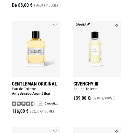
De
83,00 €
(166,00 €/100ML)
GRABA
Añadir
Añadir
GENTLEMAN
Givenchy
ORIGINAL
III
a
a
la
la
lista
lista
de
de
deseos
deseos
GENTLEMAN ORIGINAL
GIVENCHY III
Eau de Toilette
Eau de Toilette
Amaderado Aromático
139,00 €
(139,00 €/100ML)
6 reseñas
4.5
116,00 €
(232,00 €/100ML)