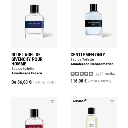
Añadir
Añadir
BLUE
GENTLEME
LABEL
ONLY
DE
a
GIVENCHY
la
POUR
lista
HOMME
de
a
deseos
la
lista
de
deseos
BLUE LABEL DE
GENTLEMEN ONLY
GIVENCHY POUR
Eau de Toilette
HOMME
Amaderado Neoaromático
Eau de toilette
Amaderada Fresca
7 reseñas
5.0
116,00 €
(232,00 €/100ML)
De
86,00 €
(172,00 €/100ML)
GRABA
Añadir
Añadir
GIVENCHY
MONSIEUR
POUR
DE
HOMME
GIVENCHY
a
a
la
la