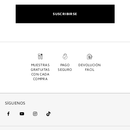
SUSCRIBIRSE
MUESTRAS
PAGO
DEVOLUCIÓN
GRATUITAS
SEGURO
FÁCIL
CON CADA
COMPRA
SÍGUENOS
Facebook
YouTube
Instagram
Tik
(nueva
(nueva
(nueva
Tok