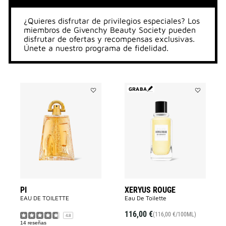
¿Quieres disfrutar de privilegios especiales? Los
miembros de Givenchy Beauty Society pueden
disfrutar de ofertas y recompensas exclusivas.
Únete a nuestro programa de fidelidad.
GRABA
Añadir
Añadir
PI
XERYUS
a
ROUGE
la
a
lista
la
de
lista
deseos
de
deseos
PI
XERYUS ROUGE
EAU DE TOILETTE
Eau De Toilette
116,00 €
(116,00 €/100ML)
4.8
14 reseñas