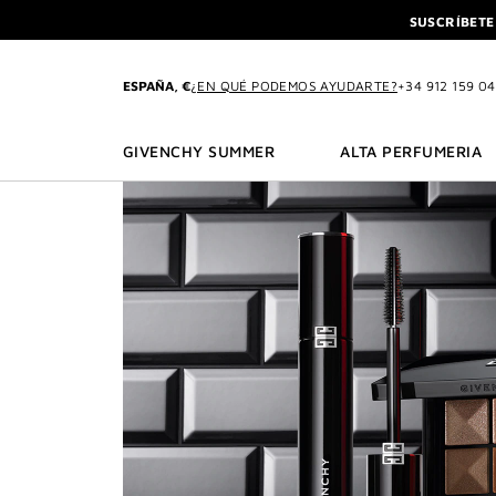
IR AL MENÚ
IR AL CONTENIDO
BUSCAR
SUSCRÍBETE
DISFR
L'INTERDIT ELIXIR: C
ESPAÑA, €
¿EN QUÉ PODEMOS AYUDARTE?
+34 912 159 0
SUSCRÍBETE
DISFR
GIVENCHY SUMMER
ALTA PERFUMERIA