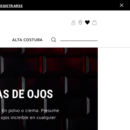
EGISTRARSE
CUBRE
ALO. | CÓDIGO :
ELIXIR
LISTA
EGISTRARSE
DE
DESEOS
CUBRE
ALTA COSTURA
S DE OJOS
e. En polvo o crema. Presume
jos increíble en cualquier