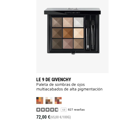
LE
9
DE
GIVENCHY
a
la
lista
de
deseos
LE 9 DE GIVENCHY
Paleta de sombras de ojos
multiacabados de alta pigmentación
827 reseñas
4.8
72,00 €
(65,00 €/100G)