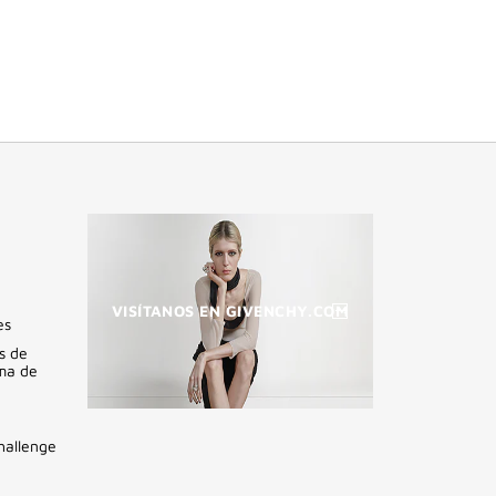
VISÍTANOS EN GIVENCHY.COM
es
s de
ama de
(VENTANA
NUEVA)
hallenge