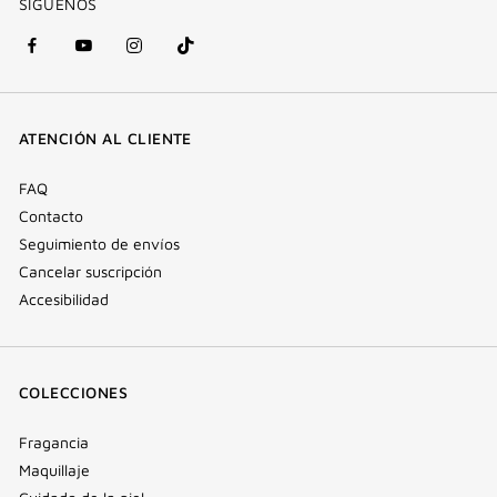
SÍGUENOS
Facebook
YouTube
Instagram
Tik
(nueva
(nueva
(nueva
Tok
ventana)
ventana)
ventana)
(nueva
ATENCIÓN AL CLIENTE
ventana)
FAQ
Contacto
Seguimiento de envíos
Cancelar suscripción
Accesibilidad
COLECCIONES
Fragancia
Maquillaje