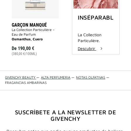
deseos
INSÉPARABLES
GARÇON MANQUÉ
La Collection Particulière –
Eau de Parfum
La Collection
Osmanthus, Cuero
Particulière.
De
190,00 €
Descubrir
(380,00 €/100ML)
GIVENCHY BEAUTY
—
ALTA PERFUMERIA
—
NOTAS OLFATIVAS
—
FRAGANCIAS AMBARINAS
SUSCRÍBETE A LA NEWSLETTER DE
GIVENCHY