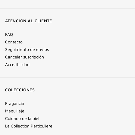
(nueva
(nueva
(nueva
Tok
ventana)
ventana)
ventana)
(nueva
ATENCIÓN AL CLIENTE
ventana)
FAQ
Contacto
Seguimiento de envíos
Cancelar suscripción
Accesibilidad
COLECCIONES
Fragancia
Maquillaje
Cuidado de la piel
La Collection Particulière