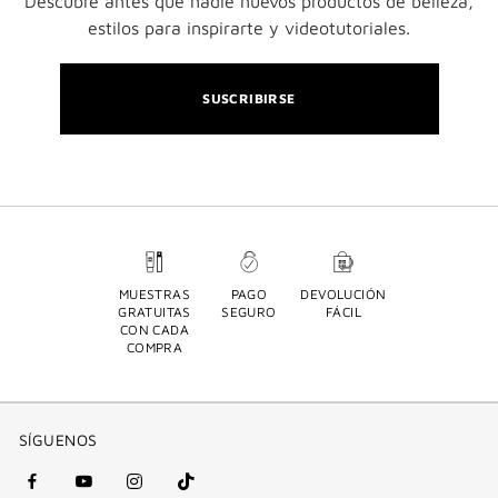
Descubre antes que nadie nuevos productos de belleza,
estilos para inspirarte y videotutoriales.
SUSCRIBIRSE
MUESTRAS
PAGO
DEVOLUCIÓN
GRATUITAS
SEGURO
FÁCIL
CON CADA
COMPRA
SÍGUENOS
Facebook
YouTube
Instagram
Tik