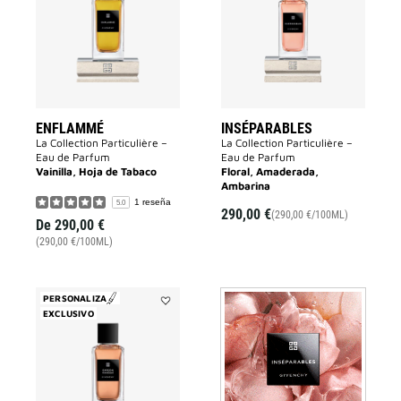
la
la
lista
lista
de
de
deseos
deseos
ENFLAMMÉ
INSÉPARABLES
La Collection Particulière –
La Collection Particulière –
Eau de Parfum
Eau de Parfum
Vainilla, Hoja de Tabaco
Floral, Amaderada,
Ambarina
1 reseña
5.0
290,00 €
(290,00 €/100ML)
De
290,00 €
(290,00 €/100ML)
PERSONALIZA
EXCLUSIVO
Añadir
Garçon
Manqué
a
la
lista
de