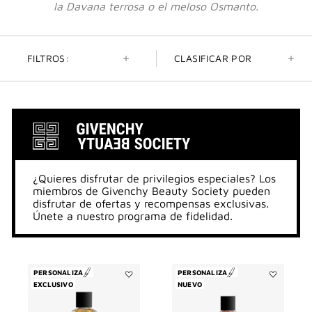
la Davana terrosa o el meloso Osmanto.
FILTROS:
CLASIFICAR POR
¿Quieres disfrutar de privilegios especiales? Los
miembros de Givenchy Beauty Society pueden
disfrutar de ofertas y recompensas exclusivas.
Únete a nuestro programa de fidelidad.
PERSONALIZA
PERSONALIZA
EXCLUSIVO
Añadir
NUEVO
Añadir
Enflammé
INSÉPARAB
a
a