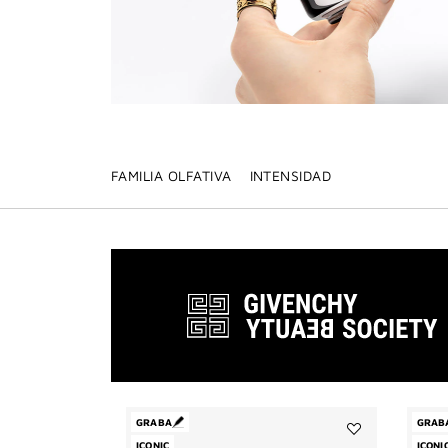
FAMILIA OLFATIVA
INTENSIDAD
GRABA
GRAB
ICONIC
Añadir
ICONI