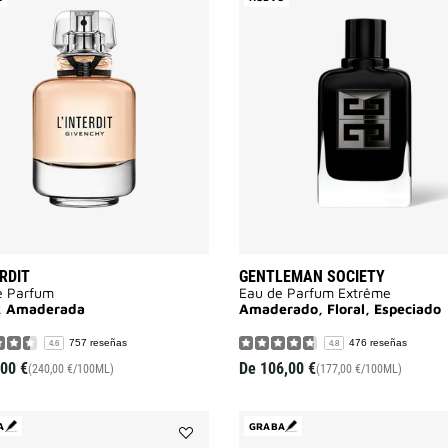
L'Interdit
a
la
lista
de
deseos
ERDIT
GENTLEMAN SOCIETY
e Parfum
Eau de Parfum Extrême
l, Amaderada
Amaderado, Floral, Especiado
757 reseñas
476 reseñas
4.6
4.8
,00 €
De
106,00 €
(240,00 €/100ML)
(177,00 €/100ML)
A
GRABA