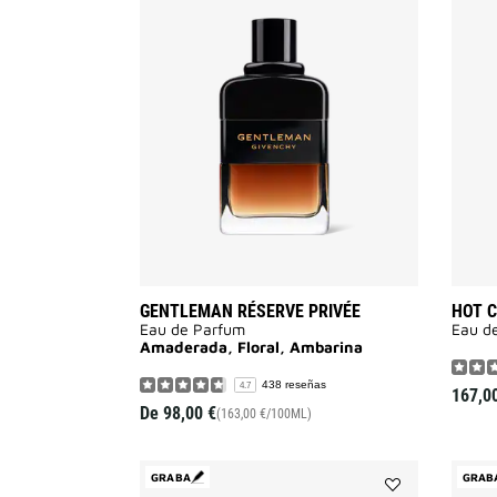
Añadir
Gentleman
Réserve
Privée
a
la
lista
de
deseos
GENTLEMAN RÉSERVE PRIVÉE
HOT 
Eau de Parfum
Eau d
Amaderada, Floral, Ambarina
438 reseñas
4.7
167,0
De
98,00 €
(163,00 €/100ML)
GRABA
GRAB