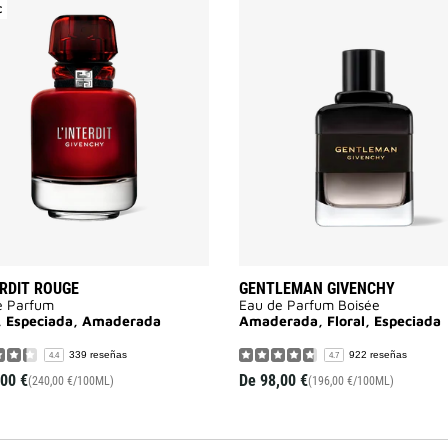
C
Añadir
L'Interdit
Rouge
a
la
lista
de
deseos
ERDIT ROUGE
GENTLEMAN GIVENCHY
e Parfum
Eau de Parfum Boisée
l, Especiada, Amaderada
Amaderada, Floral, Especiada
339 reseñas
922 reseñas
4.4
4.7
,00 €
De
98,00 €
(240,00 €/100ML)
(196,00 €/100ML)