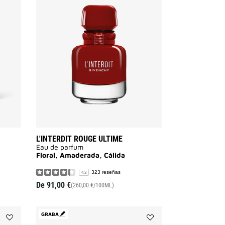
GENTLEMAN
L'INTERDIT
SOCIETY
ROUGE
a
ULTIME
la
a
lista
la
de
lista
deseos
de
deseos
L'INTERDIT ROUGE ULTIME
Eau de parfum
Floral, Amaderada, Cálida
323 reseñas
4.3
De
91,00 €
(260,00 €/100ML)
GRABA