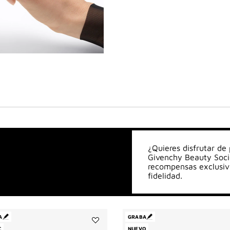
¿Quieres disfrutar de
Givenchy Beauty Socie
recompensas exclusiv
fidelidad.
A
GRABA
C
Añadir
NUEVO