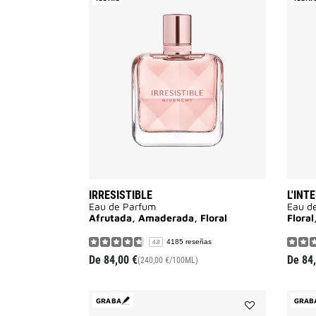
Irresistible
a
la
lista
de
deseos
IRRESISTIBLE
L'INT
Eau de Parfum
Eau d
Afrutada, Amaderada, Floral
Flora
4185 reseñas
4.8
De
84,00 €
De
84
(240,00 €/100ML)
GRABA
GRAB