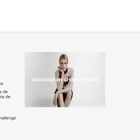
VISÍTANOS EN GIVENCHY.COM
es
s de
ama de
(VENTANA
NUEVA)
hallenge