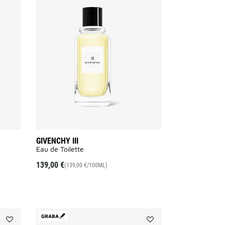
Añadir
Añadir
XERYUS
Givenchy
ROUGE
III
a
a
la
la
lista
lista
de
de
deseos
deseos
GIVENCHY III
Eau de Toilette
139,00 €
(139,00 €/100ML)
GRABA