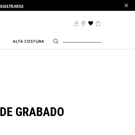
EGISTRARSE
CUBRE
ALO. | CÓDIGO :
ELIXIR
EGISTRARSE
LISTA
DE
CUBRE
DESEOS
ALTA COSTURA
 DE GRABADO