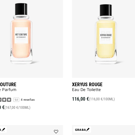
Añadir
Hot
Couture
a
la
lista
de
deseos
COUTURE
XERYUS ROUGE
e Parfum
Eau De Toilette
116,00 €
(116,00 €/100ML)
4 reseñas
5.0
0 €
(167,00 €/100ML)
A
GRABA