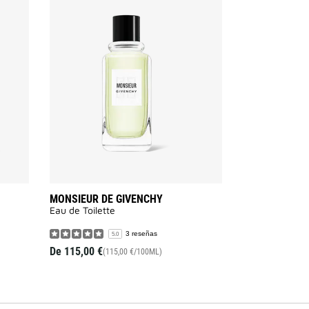
Añadir
Añadir
GENTLEMAN
MONSIEUR
GIVENCHY
DE
a
GIVENCHY
la
a
lista
la
de
lista
deseos
de
deseos
MONSIEUR DE GIVENCHY
Eau de Toilette
3 reseñas
5.0
De
115,00 €
(115,00 €/100ML)