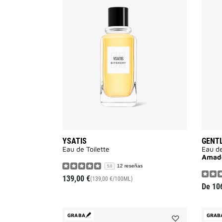
Añadir
Ysatis
a
la
lista
de
deseos
YSATIS
GENT
Eau de Toilette
Eau d
Amade
12 reseñas
5.0
139,00 €
(139,00 €/100ML)
De
10
GRABA
GRAB