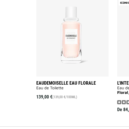
Añadir
ICONI
Eaudemoiselle
Eau
Florale
a
la
lista
de
deseos
EAUDEMOISELLE EAU FLORALE
L'INT
Eau de Toilette
Eau d
Flora
139,00 €
(139,00 €/100ML)
De
84