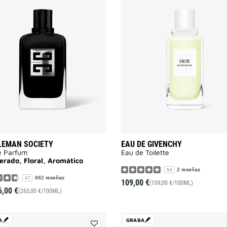
Añadir
GENTLEMAN
SOCIETY
a
la
lista
de
deseos
LEMAN SOCIETY
EAU DE GIVENCHY
e Parfum
Eau de Toilette
rado, Floral, Aromático
2 reseñas
5.0
662 reseñas
4.7
109,00 €
(109,00 €/100ML)
6,00 €
(265,00 €/100ML)
A
GRABA