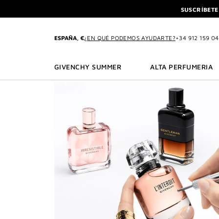
IR AL MENÚ
IR AL CONTENIDO
BUSCAR
SUSCRÍBETE
DISFR
L'INTERDIT ELIXIR: C
ESPAÑA, €
¿EN QUÉ PODEMOS AYUDARTE?
+34 912 159 0
SUSCRÍBETE
DISFR
GIVENCHY SUMMER
ALTA PERFUMERIA