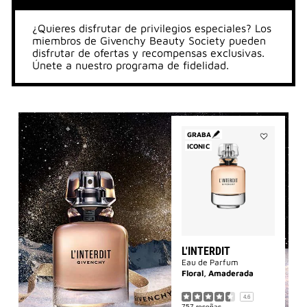
¿Quieres disfrutar de privilegios especiales? Los
miembros de Givenchy Beauty Society pueden
disfrutar de ofertas y recompensas exclusivas.
Únete a nuestro programa de fidelidad.
GRABA
ICONIC
Añadir
L'Interdit
a
la
lista
de
deseos
L'INTERDIT
Eau de Parfum
Floral, Amaderada
4.6
757 reseñas