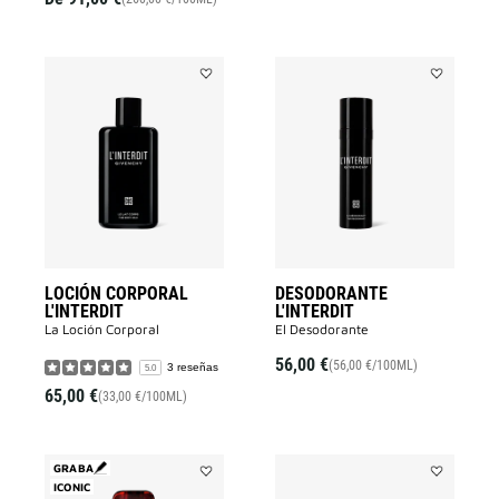
Añadir
Añadir
LOCIÓN
DESODORA
CORPORAL
L'INTERDIT
L'INTERDIT
a
a
la
la
lista
lista
de
de
deseos
deseos
LOCIÓN CORPORAL
DESODORANTE
L'INTERDIT
L'INTERDIT
La Loción Corporal
El Desodorante
56,00 €
(56,00 €/100ML)
3 reseñas
5.0
65,00 €
(33,00 €/100ML)
GRABA
ICONIC
Añadir
Añadir