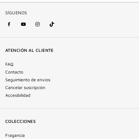
SÍGUENOS
Facebook
YouTube
Instagram
Tik
(nueva
(nueva
(nueva
Tok
ventana)
ventana)
ventana)
(nueva
ATENCIÓN AL CLIENTE
ventana)
FAQ
Contacto
Seguimiento de envíos
Cancelar suscripción
Accesibilidad
COLECCIONES
Fragancia