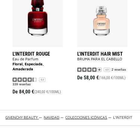
L'Interdit
L'INTERDIT
Rouge
HAIR
a
MIST
la
a
lista
la
de
lista
deseos
de
deseos
L'INTERDIT ROUGE
L'INTERDIT HAIR MIST
Eau de Parfum
BRUMA PARA EL CABELLO
Floral, Especiada,
Amaderada
2 reseñas
4.0
De
58,00 €
(166,00 €/100ML)
4.4
339 reseñas
De
84,00 €
(240,00 €/100ML)
GIVENCHY BEAUTY
—
NAVIDAD
—
COLECCIONES ICÓNICAS
—
L'INTERDIT