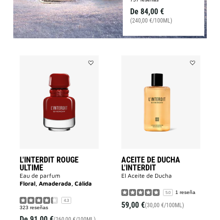
De
84,00 €
(240,00 €/100ML)
Añadir
Añadir
L'INTERDIT
ACEITE
ROUGE
DE
ULTIME
DUCHA
a
L'INTERDIT
la
a
lista
la
de
lista
deseos
de
deseos
L'INTERDIT ROUGE
ACEITE DE DUCHA
ULTIME
L'INTERDIT
Eau de parfum
El Aceite de Ducha
Floral, Amaderada, Cálida
1 reseña
5.0
4.3
59,00 €
(30,00 €/100ML)
323 reseñas
De
91,00 €
(260,00 €/100ML)