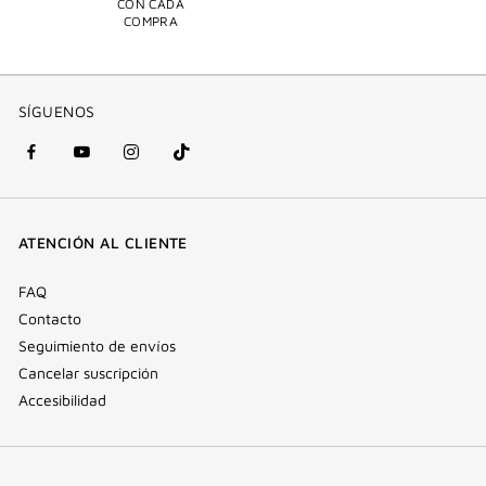
CON CADA
COMPRA
SÍGUENOS
Facebook
YouTube
Instagram
Tik
(nueva
(nueva
(nueva
Tok
ventana)
ventana)
ventana)
(nueva
ATENCIÓN AL CLIENTE
ventana)
FAQ
Contacto
Seguimiento de envíos
Cancelar suscripción
Accesibilidad