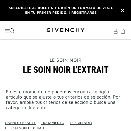
IR AL MENÚ
IR AL CONTENIDO
BUSCAR
SUSCRÍBETE AL BOLETÍN Y OBTÉN UN FORMATO DE VIAJE
EN TU PRIMER PEDIDO. |
REGISTRARSE
DISFRUTA DE ENVÍO URGENTE GRATUITO A PARTIR DE 180
€ DE COMPRA.
DESCUBRE
L'INTERDIT ELIXIR: CON LA COMPRA DE UN 50ML O MÁS,
RECIBE SU FORMATO DE VIAJE DE REGALO. | CÓDIGO :
ELIXIR
THIS
LE SOIN NOIR
ACTION
LE SOIN NOIR L'EXTRAIT
WILL
SUSCRÍBETE AL BOLETÍN Y OBTÉN UN FORMATO DE VIAJE
OPEN
EN TU PRIMER PEDIDO. |
REGISTRARSE
A
NEW
PAGE
En este momento no podemos encontrar ningún
DISFRUTA DE ENVÍO URGENTE GRATUITO A PARTIR DE 180
artículo que se ajuste a tus criterios de selección. Por
€ DE COMPRA.
DESCUBRE
favor, amplía tus criterios de selección o busca una
categoría diferente.
GIVENCHY BEAUTY
—
TRATAMIENTO
—
LE SOIN NOIR
—
LE SOIN NOIR L'EXTRAIT