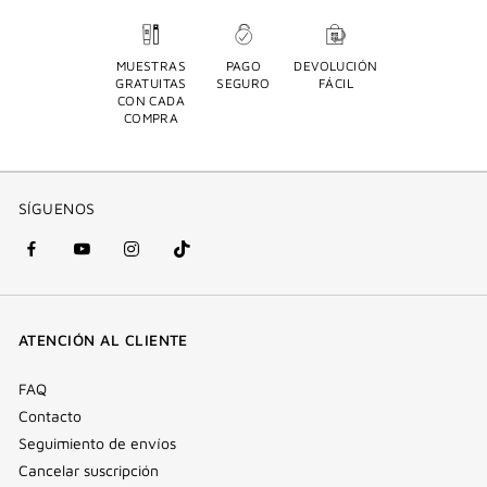
MUESTRAS
PAGO
DEVOLUCIÓN
GRATUITAS
SEGURO
FÁCIL
CON CADA
COMPRA
SÍGUENOS
Facebook
YouTube
Instagram
Tik
(nueva
(nueva
(nueva
Tok
ventana)
ventana)
ventana)
(nueva
ATENCIÓN AL CLIENTE
ventana)
FAQ
Contacto
Seguimiento de envíos
Cancelar suscripción