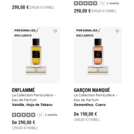
1 reseña
5.0
290,00 €
(290,00 €/100ML)
290,00 €
(290,00 €/100ML)
PERSONALIZA
PERSONALIZA
EXCLUSIVO
Añadir
EXCLUSIVO
Añadir
Enflammé
Garçon
a
Manqué
la
a
lista
la
de
lista
deseos
de
deseos
ENFLAMMÉ
GARÇON MANQUÉ
La Collection Particulière –
La Collection Particulière –
Eau de Parfum
Eau de Parfum
Vainilla, Hoja de Tabaco
Osmanthus, Cuero
De
190,00 €
1 reseña
5.0
(380,00 €/100ML)
De
290,00 €
(290,00 €/100ML)