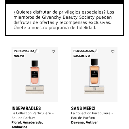
¿Quieres disfrutar de privilegios especiales? Los
miembros de Givenchy Beauty Society pueden
disfrutar de ofertas y recompensas exclusivas.
Únete a nuestro programa de fidelidad.
PERSONALIZA
PERSONALIZA
NUEVO
Añadir
EXCLUSIVO
Añadir
INSÉPARABLES
Sans
a
Merci
la
a
lista
la
de
lista
deseos
de
deseos
INSÉPARABLES
SANS MERCI
La Collection Particulière –
La Collection Particulière –
Eau de Parfum
Eau de Parfum
Floral, Amaderada,
Davana, Vetiver
Ambarina