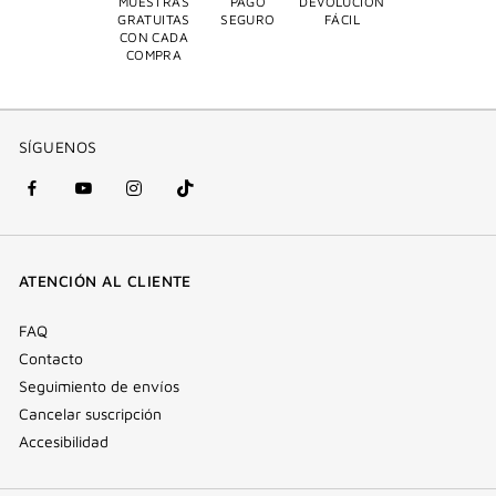
MUESTRAS
PAGO
DEVOLUCIÓN
GRATUITAS
SEGURO
FÁCIL
CON CADA
COMPRA
SÍGUENOS
Facebook
YouTube
Instagram
Tik
(nueva
(nueva
(nueva
Tok
ventana)
ventana)
ventana)
(nueva
ATENCIÓN AL CLIENTE
ventana)
FAQ
Contacto
Seguimiento de envíos
Cancelar suscripción
Accesibilidad