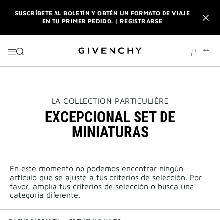
IR AL MENÚ
IR AL CONTENIDO
BUSCAR
SUSCRÍBETE AL BOLETÍN Y OBTÉN UN FORMATO DE VIAJE
EN TU PRIMER PEDIDO. |
REGISTRARSE
DISFRUTA DE ENVÍO URGENTE GRATUITO A PARTIR DE 180
€ DE COMPRA.
DESCUBRE
L'INTERDIT ELIXIR: CON LA COMPRA DE UN 50ML O MÁS,
RECIBE SU FORMATO DE VIAJE DE REGALO. | CÓDIGO :
ELIXIR
THIS
LA COLLECTION PARTICULIÈRE
ACTION
EXCEPCIONAL SET DE
WILL
SUSCRÍBETE AL BOLETÍN Y OBTÉN UN FORMATO DE VIAJE
OPEN
EN TU PRIMER PEDIDO. |
MINIATURAS
REGISTRARSE
A
NEW
PAGE
DISFRUTA DE ENVÍO URGENTE GRATUITO A PARTIR DE 180
€ DE COMPRA.
DESCUBRE
En este momento no podemos encontrar ningún
artículo que se ajuste a tus criterios de selección. Por
favor, amplía tus criterios de selección o busca una
categoría diferente.