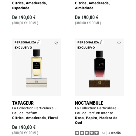
Cítrica, Amaderada,
Cítrica, Amaderada,
Especiada
Almizclada
De
190,00 €
De
190,00 €
(380,00 €/100ML)
(380,00 €/100ML)
PERSONALIZA
PERSONALIZA
EXCLUSIVO
Añadir
EXCLUSIVO
Añadir
Tapageur
Noctambul
a
a
la
la
lista
lista
de
de
deseos
deseos
TAPAGEUR
NOCTAMBULE
La Collection Particulière –
La Collection Particulière -
Eau de Parfum
Eau de Parfum Intense
Cítrica, Amaderada, Floral
Rosa, Papiro, Madera de
Oud
De
190,00 €
(380,00 €/100ML)
1 reseña
5.0