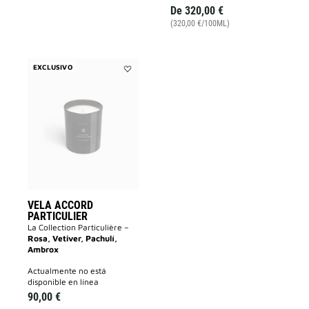
De
320,00 €
(320,00 €/100ML)
EXCLUSIVO
Añadir
VELA
ACCORD
PARTICULIER
a
la
lista
de
deseos
VELA ACCORD
PARTICULIER
La Collection Particulière –
Rosa, Vetiver, Pachulí,
Ambrox
actualmente no está
disponible en línea
90,00 €