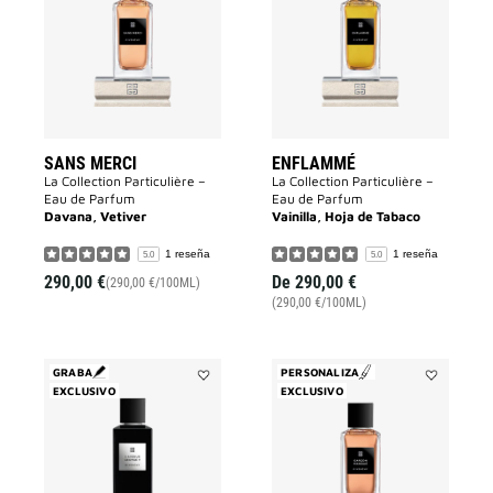
a
la
la
lista
lista
de
de
deseos
deseos
SANS MERCI
ENFLAMMÉ
La Collection Particulière –
La Collection Particulière –
Eau de Parfum
Eau de Parfum
Davana, Vetiver
Vainilla, Hoja de Tabaco
1 reseña
1 reseña
5.0
5.0
290,00 €
De
290,00 €
(290,00 €/100ML)
(290,00 €/100ML)
GRABA
PERSONALIZA
EXCLUSIVO
Añadir
EXCLUSIVO
Añadir
3
Garçon
AVENUE
Manqué
GEORGE
a
V
la
a
lista
la
de