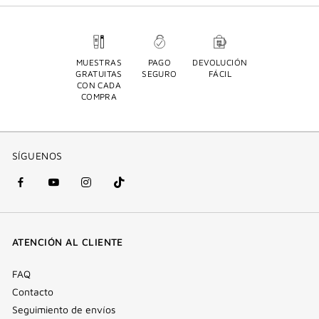
MUESTRAS
PAGO
DEVOLUCIÓN
GRATUITAS
SEGURO
FÁCIL
CON CADA
COMPRA
SÍGUENOS
Facebook
YouTube
Instagram
Tik
(nueva
(nueva
(nueva
Tok
ventana)
ventana)
ventana)
(nueva
ATENCIÓN AL CLIENTE
ventana)
FAQ
Contacto
Seguimiento de envíos