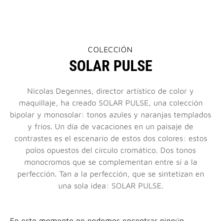
THIS
COLECCIÓN
ACTION
SOLAR PULSE
WILL
OPEN
A
NEW
Nicolas Degennes, director artístico de color y
PAGE
maquillaje, ha creado SOLAR PULSE, una colección
bipolar y monosolar: tonos azules y naranjas templados
y fríos. Un día de vacaciones en un paisaje de
contrastes es el escenario de estos dos colores: estos
polos opuestos del círculo cromático. Dos tonos
monocromos que se complementan entre sí a la
perfección. Tan a la perfección, que se sintetizan en
una sola idea: SOLAR PULSE.
En este momento no podemos encontrar ningún