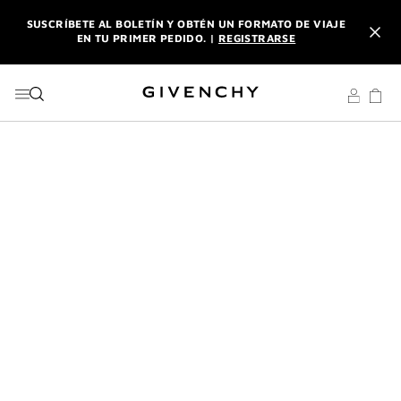
IR AL MENÚ
IR AL CONTENIDO
BUSCAR
SUSCRÍBETE AL BOLETÍN Y OBTÉN UN FORMATO DE VIAJE
EN TU PRIMER PEDIDO. |
REGISTRARSE
DISFRUTA DE ENVÍO URGENTE GRATUITO A PARTIR DE 180
€ DE COMPRA.
DESCUBRE
L'INTERDIT ELIXIR: CON LA COMPRA DE UN 50ML O MÁS,
RECIBE SU FORMATO DE VIAJE DE REGALO. | CÓDIGO :
ELIXIR
SUSCRÍBETE AL BOLETÍN Y OBTÉN UN FORMATO DE VIAJE
EN TU PRIMER PEDIDO. |
REGISTRARSE
DISFRUTA DE ENVÍO URGENTE GRATUITO A PARTIR DE 180
€ DE COMPRA.
DESCUBRE