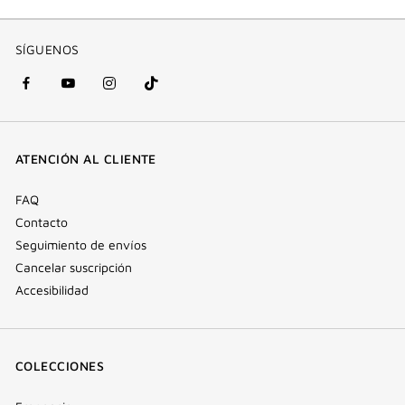
SÍGUENOS
Facebook
YouTube
Instagram
Tik
(nueva
(nueva
(nueva
Tok
ventana)
ventana)
ventana)
(nueva
ATENCIÓN AL CLIENTE
ventana)
FAQ
Contacto
Seguimiento de envíos
Cancelar suscripción
Accesibilidad
COLECCIONES