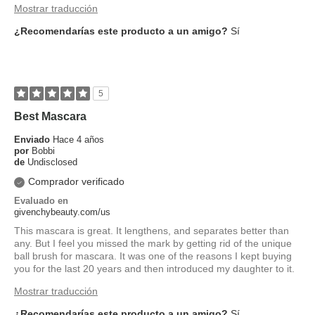
Mostrar traducción
¿Recomendarías este producto a un amigo?
Sí
5
Best Mascara
Enviado
Hace 4 años
por
Bobbi
de
Undisclosed
Comprador verificado
Evaluado en
givenchybeauty.com/us
This mascara is great. It lengthens, and separates better than
any. But I feel you missed the mark by getting rid of the unique
ball brush for mascara. It was one of the reasons I kept buying
you for the last 20 years and then introduced my daughter to it.
Mostrar traducción
¿Recomendarías este producto a un amigo?
Sí