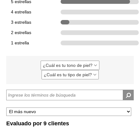
5 estrellas
8
4 estrellas
0
3 estrellas
1
2 estrellas
0
1 estrella
0
¿Cuál es tu tono de piel?
Filtrar
reseñas
¿Cuál es tu tipo de piel?
Filtrar
por
reseñas
¿Cuál
por
es
¿Cuál
tu
es
tono
tu
de
tipo
piel?
de
piel?
Evaluado por 9 clientes