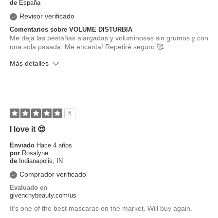
de
España
Revisor verificado
Comentarios sobre VOLUME DISTURBIA
Me deja las pestañas alargadas y voluminosas sin grumos y con
una sola pasada. Me encanta! Repetiré seguro 🥰
Más detalles
¿Cuál es tu tono de piel?
Medio
¿Cuál es tu tipo de piel?
Mixta
5
I love it 😍
Enviado
Hace 4 años
por
Rosalyne
de
Indianapolis, IN
Comprador verificado
Evaluado en
givenchybeauty.com/us
It's one of the best mascaras on the market. Will buy again.