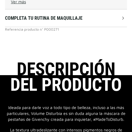
Ver más
COMPLETA TU RUTINA DE MAQUILLAJE
Referencia producto
n°
P000271
DESCRIPCIÓN
DEL PRODUCTO
Ideada para darle voz a todo tipo de belleza, incluso a las más
particulares, Volume Disturbia es sin duda alguna la máscara de
pestañas de Givenchy creada para inquietar, #MadeToDisturb.
La textura ultradeslizante con intensos pigmentos negros de