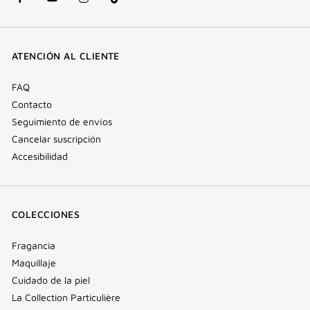
Facebook
YouTube
Instagram
Tik
(nueva
(nueva
(nueva
Tok
ventana)
ventana)
ventana)
(nueva
ATENCIÓN AL CLIENTE
ventana)
FAQ
Contacto
Seguimiento de envíos
Cancelar suscripción
Accesibilidad
COLECCIONES
Fragancia
Maquillaje
Cuidado de la piel
La Collection Particulière