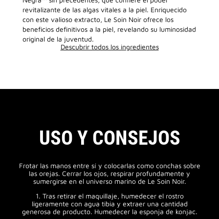
revitalizante de las algas vitales a la piel. Enriquecido
con este valioso extracto, Le Soin Noir ofrece los
beneficios definitivos a la piel, revelando su luminosidad
original de la juventud.
Descubrir todos los ingredientes
USO Y CONSEJOS
Frotar las manos entre sí y colocarlas como conchas sobre
las orejas. Cerrar los ojos, respirar profundamente y
sumergirse en el universo marino de Le Soin Noir.
1. Tras retirar el maquillaje, humedecer el rostro
ligeramente con agua tibia y extraer una cantidad
generosa de producto. Humedecer la esponja de konjac.