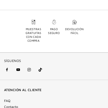
MUESTRAS
PAGO
DEVOLUCIÓN
GRATUITAS
SEGURO
FÁCIL
CON CADA
COMPRA
SÍGUENOS
Facebook
YouTube
Instagram
Tik
(nueva
(nueva
(nueva
Tok
ventana)
ventana)
ventana)
(nueva
ATENCIÓN AL CLIENTE
ventana)
FAQ
Contacto