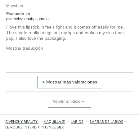
Muestreo
Evaluado en
givenchybeauty.com/us
I love this lipstick. It feels light and it comes off easily for me.
The shade really brings out my lips and makes my skin tone
pop. I also love the packaging.
Mostrar traducción
Mostrar más valoraciones
Volver al inicio
GIVENCHY BEAUTY
—
MAQUILLAJE
—
LABIOS
—
BARRAS DE LABIOS
—
LE ROUGE INTERDIT INTENSE SILK