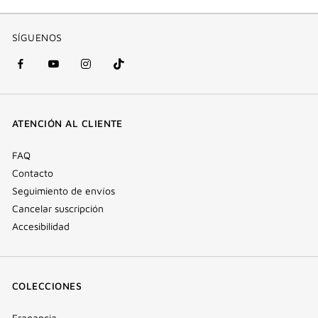
SÍGUENOS
Facebook
YouTube
Instagram
Tik
(nueva
(nueva
(nueva
Tok
ventana)
ventana)
ventana)
(nueva
ATENCIÓN AL CLIENTE
ventana)
FAQ
Contacto
Seguimiento de envíos
Cancelar suscripción
Accesibilidad
COLECCIONES
Fragancia