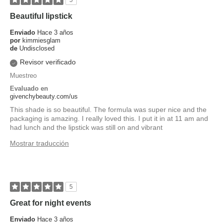
5
Beautiful lipstick
Enviado
Hace 3 años
por
kimmiesglam
de
Undisclosed
Revisor verificado
Muestreo
Evaluado en
givenchybeauty.com/us
This shade is so beautiful. The formula was super nice and the
packaging is amazing. I really loved this. I put it in at 11 am and
had lunch and the lipstick was still on and vibrant
Mostrar traducción
5
Great for night events
Enviado
Hace 3 años