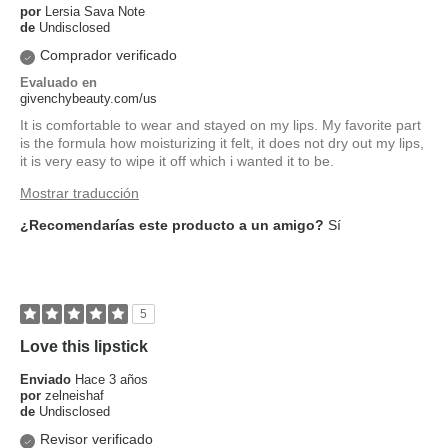
por
Lersia Sava Note
de
Undisclosed
Comprador verificado
Evaluado en
givenchybeauty.com/us
It is comfortable to wear and stayed on my lips. My favorite part
is the formula how moisturizing it felt, it does not dry out my lips,
it is very easy to wipe it off which i wanted it to be.
Mostrar traducción
¿Recomendarías este producto a un amigo?
Sí
5
Love this lipstick
Enviado
Hace 3 años
por
zelneishaf
de
Undisclosed
Revisor verificado