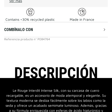
Ver más
Contains +30% recycled plastic
Made in France
COMBÍNALO CON
Referencia producto
n°
P084764
DESCRIPCIÓN
Le Rouge Interdit Intense Silk, con su carcasa de cuero
recargable, es un accesorio de moda atemporal y elegante. Su
textura moderna se desliza fácilmente sobre los labios como la
seda y ofrece un acabado semimate luminoso. Además, gracias
a su fórmula enriquecida con esferas de ácido hialurónico y