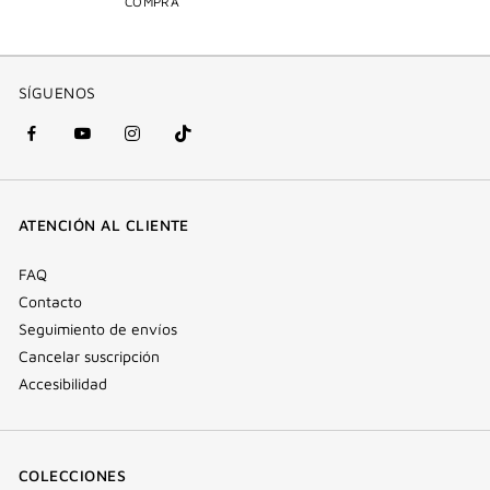
COMPRA
SÍGUENOS
Facebook
YouTube
Instagram
Tik
(nueva
(nueva
(nueva
Tok
ventana)
ventana)
ventana)
(nueva
ATENCIÓN AL CLIENTE
ventana)
FAQ
Contacto
Seguimiento de envíos
Cancelar suscripción
Accesibilidad
COLECCIONES