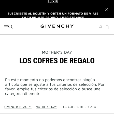
IR AL MENÚ
IR AL CONTENIDO
BUSCAR
SUSCRÍBETE AL BOLETÍN Y OBTÉN UN FORMATO DE VIAJE
EN TU PRIMER PEDIDO. |
REGISTRARSE
DISFRUTA DE ENVÍO URGENTE GRATUITO A PARTIR DE 180
€ DE COMPRA.
DESCUBRE
L'INTERDIT ELIXIR: CON LA COMPRA DE UN 50ML O MÁS,
RECIBE SU FORMATO DE VIAJE DE REGALO. | CÓDIGO :
ELIXIR
THIS
MOTHER'S DAY
ACTION
LOS COFRES DE REGALO
WILL
SUSCRÍBETE AL BOLETÍN Y OBTÉN UN FORMATO DE VIAJE
OPEN
EN TU PRIMER PEDIDO. |
REGISTRARSE
A
NEW
PAGE
En este momento no podemos encontrar ningún
DISFRUTA DE ENVÍO URGENTE GRATUITO A PARTIR DE 180
artículo que se ajuste a tus criterios de selección. Por
€ DE COMPRA.
DESCUBRE
favor, amplía tus criterios de selección o busca una
categoría diferente.
GIVENCHY BEAUTY
—
MOTHER'S DAY
—
LOS COFRES DE REGALO