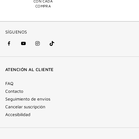
CON CADA
COMPRA
SÍGUENOS
Facebook
YouTube
Instagram
Tik
(nueva
(nueva
(nueva
Tok
ventana)
ventana)
ventana)
(nueva
ATENCIÓN AL CLIENTE
ventana)
FAQ
Contacto
Seguimiento de envíos
Cancelar suscripción
Accesibilidad