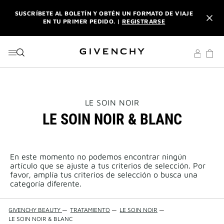
IR AL MENÚ
IR AL CONTENIDO
BUSCAR
SUSCRÍBETE AL BOLETÍN Y OBTÉN UN FORMATO DE VIAJE
EN TU PRIMER PEDIDO. |
REGISTRARSE
DISFRUTA DE ENVÍO URGENTE GRATUITO A PARTIR DE 180
€ DE COMPRA.
DESCUBRE
L'INTERDIT ELIXIR: CON LA COMPRA DE UN 50ML O MÁS,
RECIBE SU FORMATO DE VIAJE DE REGALO. | CÓDIGO :
ELIXIR
THIS
LE SOIN NOIR
ACTION
LE SOIN NOIR & BLANC
WILL
SUSCRÍBETE AL BOLETÍN Y OBTÉN UN FORMATO DE VIAJE
OPEN
EN TU PRIMER PEDIDO. |
REGISTRARSE
A
NEW
PAGE
En este momento no podemos encontrar ningún
DISFRUTA DE ENVÍO URGENTE GRATUITO A PARTIR DE 180
artículo que se ajuste a tus criterios de selección. Por
€ DE COMPRA.
DESCUBRE
favor, amplía tus criterios de selección o busca una
categoría diferente.
GIVENCHY BEAUTY
—
TRATAMIENTO
—
LE SOIN NOIR
—
LE SOIN NOIR & BLANC