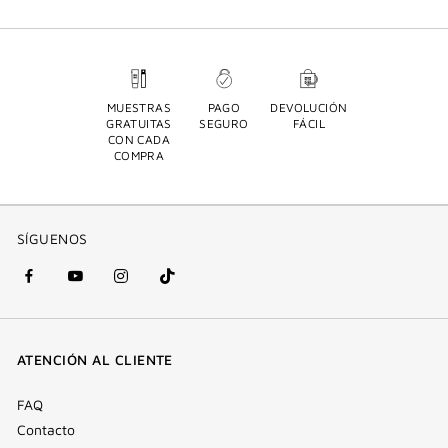
MUESTRAS
PAGO
DEVOLUCIÓN
GRATUITAS
SEGURO
FÁCIL
CON CADA
COMPRA
SÍGUENOS
Facebook
YouTube
Instagram
Tik
(nueva
(nueva
(nueva
Tok
ventana)
ventana)
ventana)
(nueva
ATENCIÓN AL CLIENTE
ventana)
FAQ
Contacto