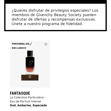
¿Quieres disfrutar de privilegios especiales? Los
miembros de Givenchy Beauty Society pueden
disfrutar de ofertas y recompensas exclusivas.
Únete a nuestro programa de fidelidad.
PERSONALIZA
EXCLUSIVO
Añadir
FANTASQUE
a
la
lista
de
deseos
FANTASQUE
La Collection Particulière -
Eau de Parfum Intense
Oud, Ambarina, Especiada