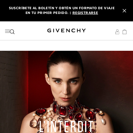
IR AL MENÚ
IR AL CONTENIDO
BUSCAR
SUSCRÍBETE AL BOLETÍN Y OBTÉN UN FORMATO DE VIAJE
EN TU PRIMER PEDIDO. |
REGISTRARSE
DISFRUTA DE ENVÍO URGENTE GRATUITO A PARTIR DE 180
€ DE COMPRA.
DESCUBRE
L'INTERDIT ELIXIR: CON LA COMPRA DE UN 50ML O MÁS,
RECIBE SU FORMATO DE VIAJE DE REGALO. | CÓDIGO :
ELIXIR
SUSCRÍBETE AL BOLETÍN Y OBTÉN UN FORMATO DE VIAJE
EN TU PRIMER PEDIDO. |
REGISTRARSE
DISFRUTA DE ENVÍO URGENTE GRATUITO A PARTIR DE 180
€ DE COMPRA.
DESCUBRE