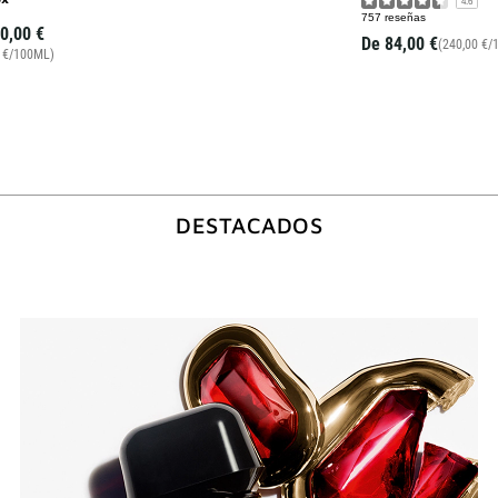
4.6
757 reseñas
0,00 €
De
84,00 €
(240,00 €/
0 €/100ML)
DESTACADOS