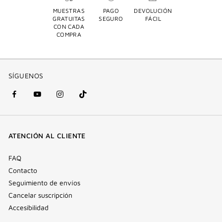
MUESTRAS
PAGO
DEVOLUCIÓN
GRATUITAS
SEGURO
FÁCIL
CON CADA
COMPRA
SÍGUENOS
Facebook
YouTube
Instagram
Tik
(nueva
(nueva
(nueva
Tok
ventana)
ventana)
ventana)
(nueva
ATENCIÓN AL CLIENTE
ventana)
FAQ
Contacto
Seguimiento de envíos
Cancelar suscripción
Accesibilidad