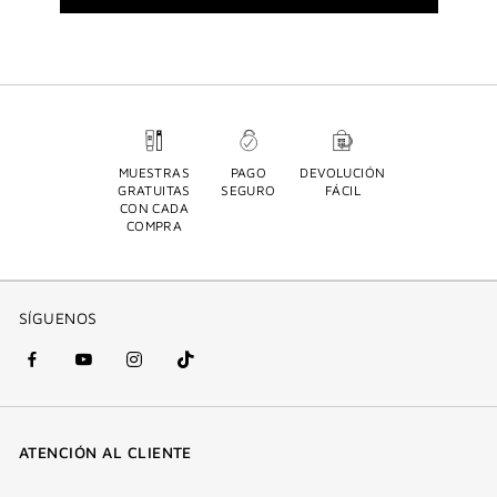
MUESTRAS
PAGO
DEVOLUCIÓN
GRATUITAS
SEGURO
FÁCIL
CON CADA
COMPRA
SÍGUENOS
Facebook
YouTube
Instagram
Tik
(nueva
(nueva
(nueva
Tok
ventana)
ventana)
ventana)
(nueva
ATENCIÓN AL CLIENTE
ventana)