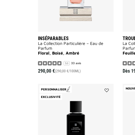
INSÉPARABLES
TROUB
La Collection Particulière – Eau de
La Col
Parfum
Parfu
Floral, Boisé, Ambré
Feuill
33 avis
5.0
290,00 €
Dès
1
(290,00 €/100ML)
NOUV
PERSONNALISER
Ajouter
EXCLUSIVITÉ
ACCORD
PARTICULIER
à
la
liste
des
souhaits