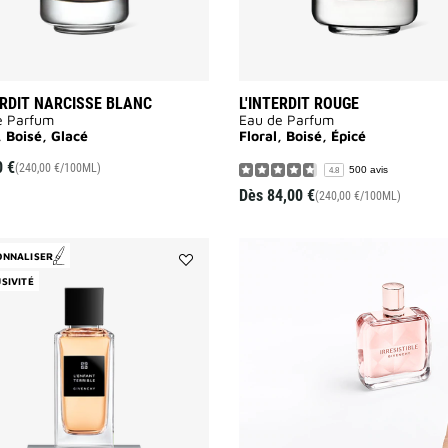
ERDIT NARCISSE BLANC
L'INTERDIT ROUGE
e Parfum
Eau de Parfum
, Boisé, Glacé
Floral, Boisé, Épicé
0 €
(240,00 €/100ML)
500 avis
4.8
Dès
84,00 €
(240,00 €/100ML)
ONNALISER
Ajouter
SIVITÉ
L'ENFANT
TERRIBLE
à
la
liste
des
souhaits