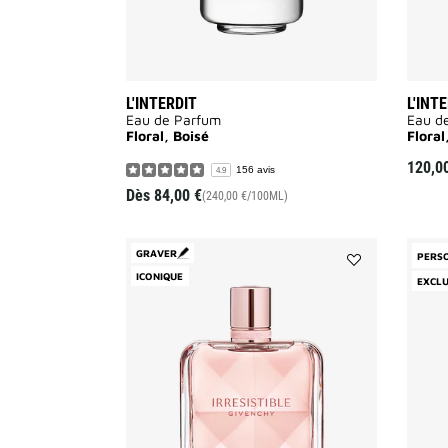
L'INTERDIT
L'INT
Eau de Parfum
Eau d
Floral, Boisé
Floral
120,0
156 avis
4.9
Dès
84,00 €
(240,00 €/100ML)
GRAVER
PERS
ICONIQUE
Ajouter
EXCLU
Irresistible
Rechargeable
à
la
liste
des
souhaits