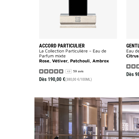
ACCORD PARTICULIER
GENT
La Collection Particulière – Eau de
Eau d
Parfum mixte
Citrus
Rose, Vétiver, Patchouli, Ambrox
59 avis
4.9
Dès
9
Dès
190,00 €
(380,00 €/100ML)