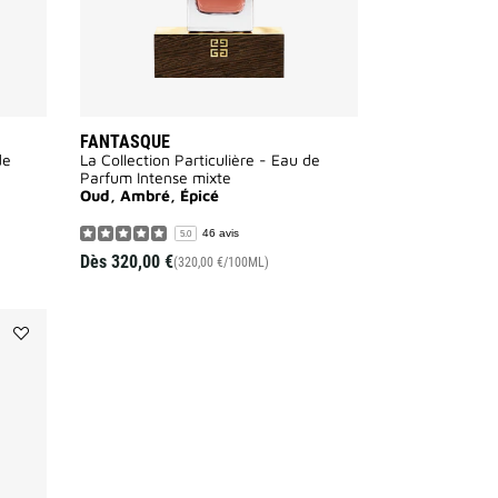
FANTASQUE
de
La Collection Particulière - Eau de
Parfum Intense mixte
Oud, Ambré, Épicé
46 avis
5.0
Dès
320,00 €
(320,00 €/100ML)
Ajouter
GENTLEMAN
SOCIETY
à
la
liste
des
souhaits