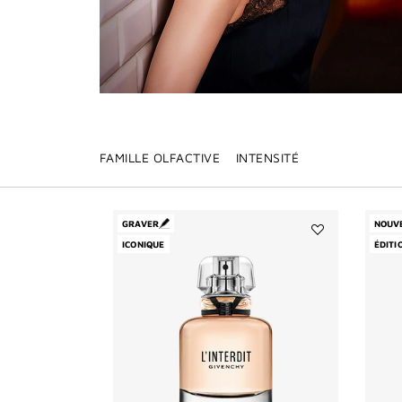
FAMILLE OLFACTIVE
INTENSITÉ
GRAVER
NOUV
ICONIQUE
Ajouter
ÉDITI
L'INTERDIT
à
la
liste
des
souhaits