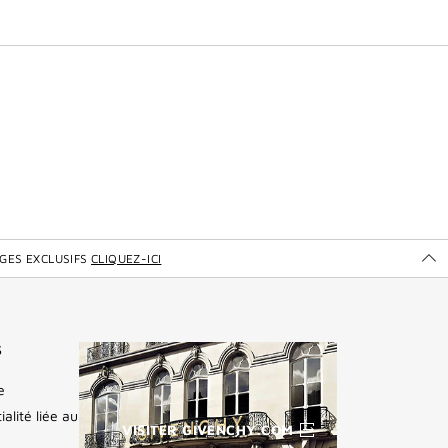
GES EXCLUSIFS
CLIQUEZ-ICI
Ou
po
dé
les
se
S
ex
de
e
gi
ialité liée au
VISITER GIVENCHY.COM