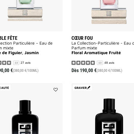
LE FÊTE
CŒUR FOU
lection Particulière – Eau de
La Collection-Particulière - Eau 
m mixte
Parfum mixte
e de Figuier, Jasmin
Floral Aromatique Fruité
27 avis
48 avis
4.9
4.9
90,00 €
Dès
190,00 €
(380,00 €/100ML)
(380,00 €/100ML)
EAUTÉ
GRAVER
Ajouter
Gentleman
Society
Sport
à
la
liste
des
souhaits