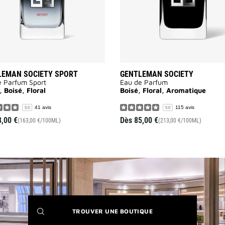
LEMAN SOCIETY SPORT
GENTLEMAN SOCIETY
e Parfum Sport
Eau de Parfum
, Boisé, Floral
Boisé, Floral, Aromatique
41 avis
115 avis
5.0
5.0
8,00 €
Dès
85,00 €
(163,00 €/100ML)
(213,00 €/100ML)
(NEW
TROUVER UNE BOUTIQUE