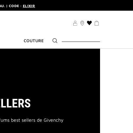
U. | CODE :
ELIXIR
'INSCRIRE
U. | CODE :
ELIXIR
LISTE
DE
'INSCRIRE
SOUHAITS
COUTURE
ELLERS
fums best sellers de Givenchy