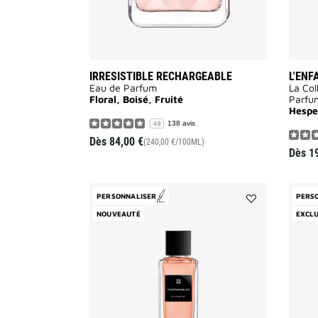
IRRESISTIBLE RECHARGEABLE
L'ENF
Eau de Parfum
La Col
Floral, Boisé, Fruité
Parfu
Hespe
138 avis
4.9
Dès
84,00 €
(240,00 €/100ML)
Dès
1
PERSONNALISER
PERS
Ajouter
NOUVEAUTÉ
EXCLU
Inséparables
à
la
liste
des
souhaits