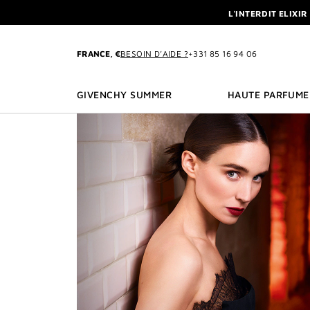
ALLER AU MENU
ALLER AU CONTENU
ALLER À LA RECHE
L'INTERDIT ELIXI
NEWSLET
FRANCE, €
BESOIN D’AIDE ?
+331 85 16 94 06
L'INTERDIT ELIXI
NEWSLET
GIVENCHY SUMMER
HAUTE PARFUME