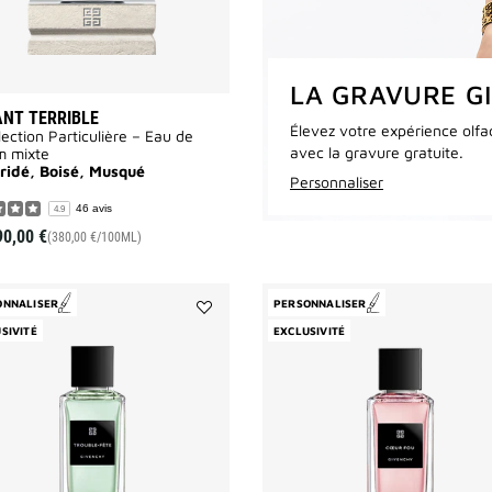
LA GRAVURE G
ANT TERRIBLE
Élevez votre expérience olfa
lection Particulière – Eau de
avec la gravure gratuite.
m mixte
ridé, Boisé, Musqué
Personnaliser
46 avis
4.9
90,00 €
(380,00 €/100ML)
ONNALISER
PERSONNALISER
Ajouter
SIVITÉ
EXCLUSIVITÉ
Trouble
Fête
à
la
liste
des
souhaits