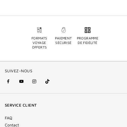
FORMATS
PAIEMENT
PROGRAMME
VOYAGE
SÉCURISÉ
DE FIDÉLITÉ
OFFERTS
SUIVEZ-NOUS
facebook
youtube
instagram
Tik
(nouvelle
(nouvelle
(nouvelle
Tok
fenêtre)
fenêtre)
fenêtre)
(new
SERVICE CLIENT
window)
FAQ
Contact