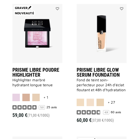
GRAVER
NOUVEAUTÉ
Ajouter
Ajouter
PRISME
PRISME
LIBRE
LIBRE
POUDRE
GLOW
HIGHLIGHTER
SERUM
à
FOUNDATI
la
à
liste
la
des
liste
souhaits
des
souhaits
PRISME LIBRE POUDRE
PRISME LIBRE GLOW
HIGHLIGHTER
SERUM FOUNDATION
Highlighter marbré
Fond de teint soin-
hydratant longue tenue
perfecteur pour 24h d’éclat
floutant et 48h d’hydratation
MORE COLOR AVAILABLE
+ 1
MORE COLOR 
+ 27
25 avis
5.0
60 avis
4.9
59,00 €
(71,00 €/100G)
60,00 €
(37,00 €/100G)