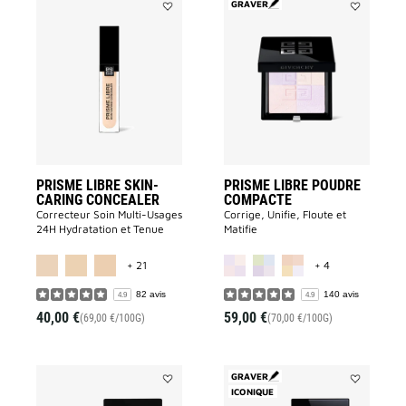
GRAVER
Ajouter
Ajouter
PRISME
Prisme
LIBRE
Libre
SKIN-
Poudre
CARING
Compacte
CONCEALER
à
à
la
la
liste
liste
des
des
souhaits
souhaits
PRISME LIBRE SKIN-
PRISME LIBRE POUDRE
CARING CONCEALER
COMPACTE
Correcteur Soin Multi-Usages
Corrige, Unifie, Floute et
24H Hydratation et Tenue
Matifie
MORE COLOR AVAILABLE
MORE COLOR A
+ 21
+ 4
82 avis
140 avis
4.9
4.9
40,00 €
59,00 €
(69,00 €/100G)
(70,00 €/100G)
GRAVER
Ajouter
ICONIQUE
Ajouter
MINI
PRISME