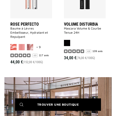
souhaits
souhaits
ROSE PERFECTO
VOLUME DISTURBIA
Baume à Lèvres
Mascara Volume & Courbe
Embellisseur, Hydratant et
Tenue 24H
Repulpant
MORE COLOR AVAILABLE
+ 9
109 avis
4.9
117 avis
4.9
34,00 €
(76,00 €/100G)
44,00 €
(152,00 €/100G)
(NEW
TROUVER UNE BOUTIQUE