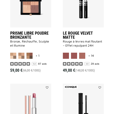
BRONZANTE
Matte
à
à
la
la
liste
liste
des
des
souhaits
souhaits
PRISME LIBRE POUDRE
LE ROUGE VELVET
BRONZANTE
MATTE
Bronze, Réchauffe, Sculpte
Rouge à lèvres mat floutant
et Illumine
– Effet repulpant 24H
MORE COLOR AVAILABLE
MORE COLOR 
+ 1
+ 14
87 avis
29 avis
5.0
4.9
59,00 €
49,00 €
(66,00 €/100G)
(148,00 €/100G)
ICONIQUE
Ajouter
Ajouter
ROSE
VOLUME
PERFECTO
DISTURBIA
à
à
la
la
liste
liste
des
des