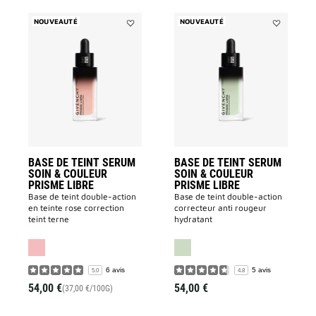
NOUVEAUTÉ
NOUVEAUTÉ
Ajouter
Ajouter
BASE
BASE
DE
DE
TEINT
TEINT
SERUM
SERUM
SOIN
SOIN
&
&
COULEUR
COULEUR
PRISME
PRISME
LIBRE
LIBRE
à
à
la
la
liste
liste
BASE DE TEINT SERUM
BASE DE TEINT SERUM
des
des
SOIN & COULEUR
souhaits
SOIN & COULEUR
souhaits
PRISME LIBRE
PRISME LIBRE
Base de teint double-action
Base de teint double-action
en teinte rose correction
correcteur anti rougeur
teint terne
hydratant
6 avis
5 avis
5.0
4.8
54,00 €
54,00 €
(37,00 €/100G)