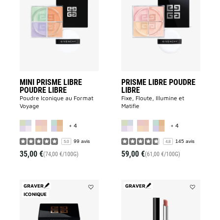
PRISME
LIBRE
LIBRE
POUDRE
POUDRE
LIBRE
LIBRE
à
à
la
la
liste
liste
des
des
souhaits
souhaits
MINI PRISME LIBRE
PRISME LIBRE POUDRE
POUDRE LIBRE
LIBRE
Poudre Iconique au Format
Fixe, Floute, Illumine et
Voyage
Matifie
MORE COLOR AVAILABLE
MORE COLOR A
+ 4
+ 4
99 avis
145 avis
5.0
4.8
35,00 €
59,00 €
(74,00 €/100G)
(61,00 €/100G)
GRAVER
GRAVER
ICONIQUE
Ajouter
Ajouter
PRISME
Le
LIBRE
Rouge
POUDRE
Velvet