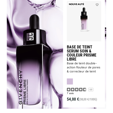
NOUVEAUTÉ
Ajouter
BASE
DE
TEINT
SERUM
SOIN
&
COULEUR
PRISME
LIBRE
à
BASE DE TEINT
la
SERUM SOIN &
liste
COULEUR PRISME
des
souhaits
LIBRE
Base de teint double-
action flouteur de pores
& correcteur de teint
4.9
7 avis
54,00 €
(38,00 €/100G)