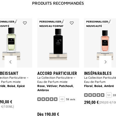
PRODUITS RECOMMANDÉS
ONNALISER
PERSONNALISER
PERSONNALISER
USIVITÉ
NOUVEAU FORMAT
NOUVEAUTÉ
Ajouter
Ajouter
DESOBEISSANT
ACCORD
à
PARTICULIER
la
à
liste
la
des
liste
souhaits
des
souhaits
BEISSANT
ACCORD PARTICULIER
INSÉPARABLES
ection Particulière –
La Collection Particulière –
La Collection Particuli
 Parfum mixte
Eau de Parfum mixte
Eau de Parfum
idé, Boisé, Epicé
Rose, Vétiver, Patchouli,
Floral, Boisé, Ambré
Ambrox
33
5.0
59 avis
4.9
90,00 €
290,00 €
(290,00 €/1
0 €/100ML)
Dès
190,00 €