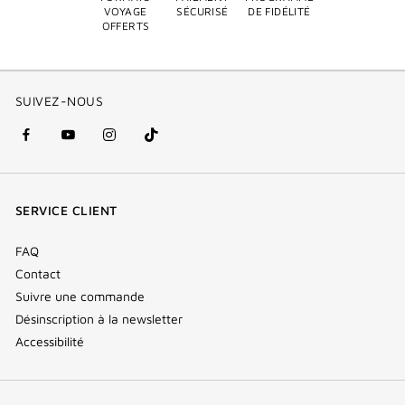
VOYAGE
SÉCURISÉ
DE FIDÉLITÉ
OFFERTS
SUIVEZ-NOUS
facebook
youtube
instagram
Tik
(nouvelle
(nouvelle
(nouvelle
Tok
fenêtre)
fenêtre)
fenêtre)
(new
SERVICE CLIENT
window)
FAQ
Contact
Suivre une commande
Désinscription à la newsletter
Accessibilité