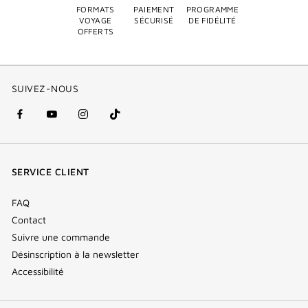
FORMATS
PAIEMENT
PROGRAMME
VOYAGE
SÉCURISÉ
DE FIDÉLITÉ
OFFERTS
SUIVEZ-NOUS
facebook
youtube
instagram
Tik
(nouvelle
(nouvelle
(nouvelle
Tok
fenêtre)
fenêtre)
fenêtre)
(new
SERVICE CLIENT
window)
FAQ
Contact
Suivre une commande
Désinscription à la newsletter
Accessibilité