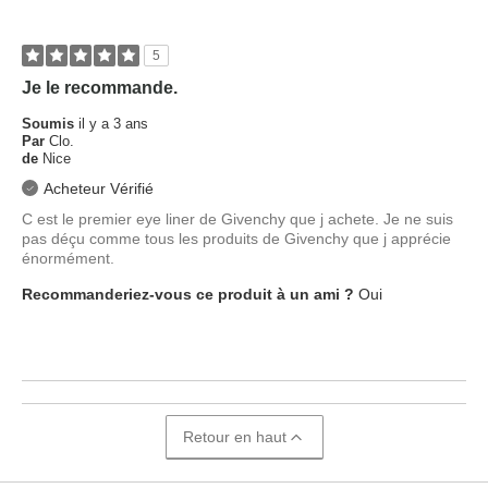
Quel est votre type de peau ?
Mixte
5
Je le recommande.
Soumis
il y a 3 ans
Par
Clo.
de
Nice
Acheteur Vérifié
C est le premier eye liner de Givenchy que j achete. Je ne suis
pas déçu comme tous les produits de Givenchy que j apprécie
énormément.
Recommanderiez-vous ce produit à un ami ?
Oui
Retour en haut