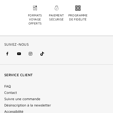
FORMATS
PAIEMENT
PROGRAMME
VOYAGE
SÉCURISÉ
DE FIDÉLITÉ
OFFERTS
SUIVEZ-NOUS
facebook
youtube
instagram
Tik
(nouvelle
(nouvelle
(nouvelle
Tok
fenêtre)
fenêtre)
fenêtre)
(new
SERVICE CLIENT
window)
FAQ
Contact
Suivre une commande
Désinscription à la newsletter
Accessibilité