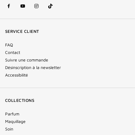
facebook
youtube
instagram
Tik
(nouvelle
(nouvelle
(nouvelle
Tok
fenêtre)
fenêtre)
fenêtre)
(new
SERVICE CLIENT
window)
FAQ
Contact
Suivre une commande
Désinscription à la newsletter
Accessibilité
COLLECTIONS
Parfum
Maquillage
Soin