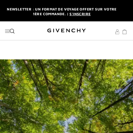
ALLER AU MENU
ALLER AU CONTENU
ALLER À LA RECHERCHE
NEWSLETTER : UN FORMAT DE VOYAGE OFFERT SUR VOTRE
1ÈRE COMMANDE. |
S'INSCRIRE
LIVRAISON STANDARD ET RETOUR OFFERTS. |
MES
AVANTAGES
L'INTERDIT ELIXIR : DÈS L'ACHAT D'UN 50ML OU PLUS,
RECEVEZ UNE MINIATURE EN CADEAU. | CODE :
ELIXIR
NEWSLETTER : UN FORMAT DE VOYAGE OFFERT SUR VOTRE
1ÈRE COMMANDE. |
S'INSCRIRE
LIVRAISON STANDARD ET RETOUR OFFERTS. |
MES
AVANTAGES