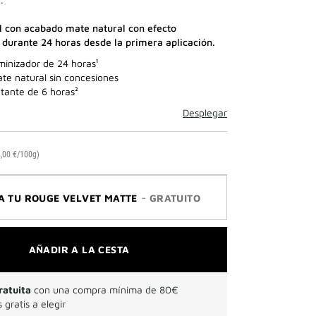
al con acabado mate natural con efecto
¹ durante 24 horas desde la primera aplicación.
minizador de 24 horas¹
e natural sin concesiones
atante de 6 horas²
Desplegar
,00 €/100g)
-
A TU ROUGE VELVET MATTE
GRATUITO
AÑADIR A LA CESTA
ratuita
con una compra mínima de 80€
 gratis a elegir