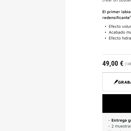
El primer labi
redensificante
Efecto volu
Acabado mat
Efecto hidr
49,00 €
(148
GRAB
-
Entrega g
- 2 muestras