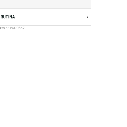
 RUTINA
cto
n°
P000352