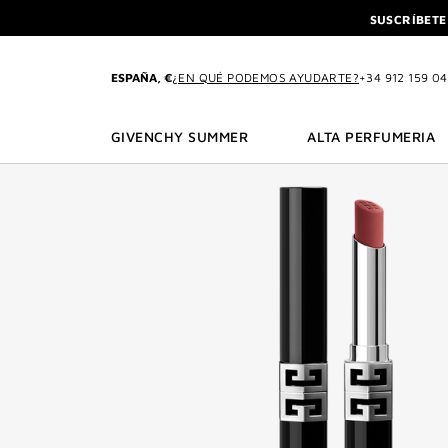
IR AL MENÚ
IR AL CONTENIDO
BUSCAR
SUSCRÍBETE
DISFR
L'INTERDIT ELIXIR: C
ESPAÑA, €
¿EN QUÉ PODEMOS AYUDARTE?
+34 912 159 0
SUSCRÍBETE
DISFR
GIVENCHY SUMMER
ALTA PERFUMERIA