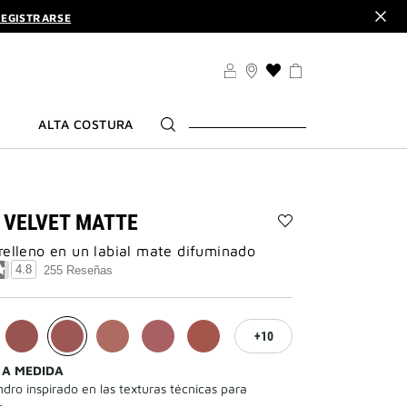
EGISTRARSE
CUBRE
ALO. | CÓDIGO :
ELIXIR
EGISTRARSE
LISTA
DE
CUBRE
DESEOS
ALTA COSTURA
 VELVET MATTE
Añadir
relleno en un labial mate difuminado
Le
Rouge
4.8
255 Reseñas
Velvet
Matte
a
la
10
lista
de
 A MEDIDA
deseos
dro inspirado en las texturas técnicas para
.