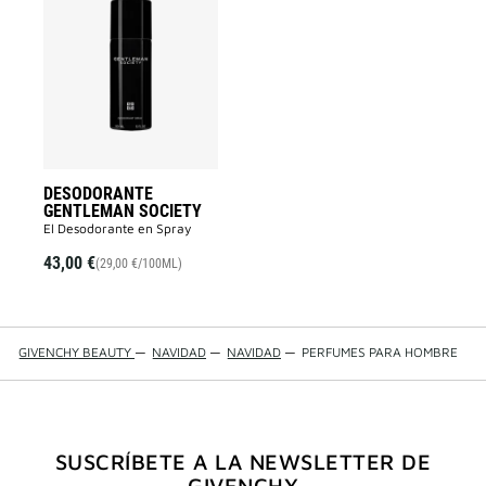
DESODORANTE
GENTLEMAN
SOCIETY
a
la
lista
de
deseos
DESODORANTE
GENTLEMAN SOCIETY
El Desodorante en Spray
43,00 €
(29,00 €/100ML)
GIVENCHY BEAUTY
—
NAVIDAD
—
NAVIDAD
—
PERFUMES PARA HOMBRE
SUSCRÍBETE A LA NEWSLETTER DE
GIVENCHY