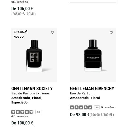
boletín
662 reseñas
De
106,00 €
(265,00 €/100ML)
GRABA
NUEVO
Añadir
Añadir
GENTLEMAN
Gentleman
SOCIETY
Givenchy
a
a
la
la
lista
lista
de
de
deseos
deseos
GENTLEMAN SOCIETY
GENTLEMAN GIVENCHY
Eau de Parfum Extrême
Eau de Parfum
Amaderado, Floral,
Amaderada, Floral
Especiado
9 reseñas
5.0
4.8
De
98,00 €
(196,00 €/100ML)
476 reseñas
De
106,00 €