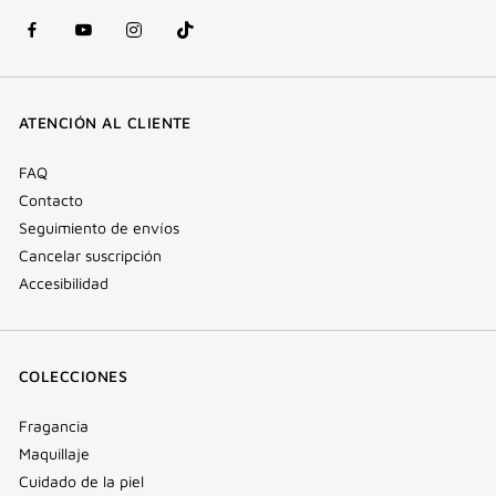
Facebook
YouTube
Instagram
Tik
(nueva
(nueva
(nueva
Tok
ventana)
ventana)
ventana)
(nueva
ATENCIÓN AL CLIENTE
ventana)
FAQ
Contacto
Seguimiento de envíos
Cancelar suscripción
Accesibilidad
COLECCIONES
Fragancia
Maquillaje
Cuidado de la piel