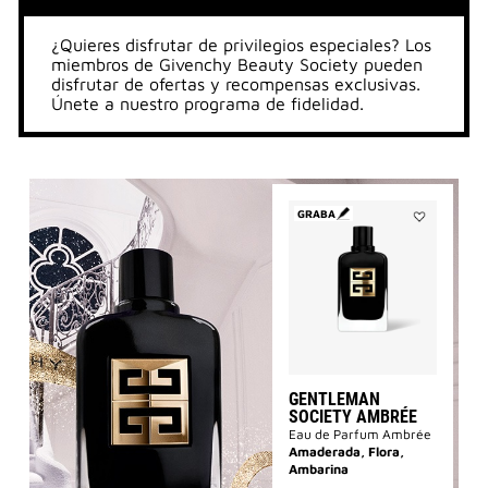
¿Quieres disfrutar de privilegios especiales? Los
miembros de Givenchy Beauty Society pueden
disfrutar de ofertas y recompensas exclusivas.
Únete a nuestro programa de fidelidad.
GRABA
Añadir
GENTLEMAN
SOCIETY
AMBRÉE
a
la
lista
de
deseos
GENTLEMAN
SOCIETY AMBRÉE
Eau de Parfum Ambrée
Amaderada, Flora,
Ambarina