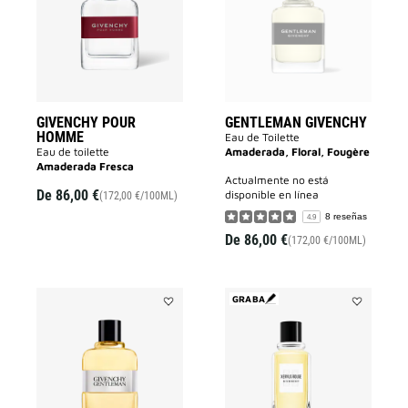
a
la
la
lista
lista
de
de
deseos
deseos
GIVENCHY POUR
GENTLEMAN GIVENCHY
HOMME
Eau de Toilette
Eau de toilette
Amaderada, Floral, Fougère
Amaderada Fresca
actualmente no está
De
86,00 €
disponible en línea
(172,00 €/100ML)
8 reseñas
4.9
De
86,00 €
(172,00 €/100ML)
GRABA
Añadir
Añadir
GENTLEMAN
XERYUS
ORIGINAL
ROUGE
a
a
la
la
lista
lista
de
de
deseos
deseos