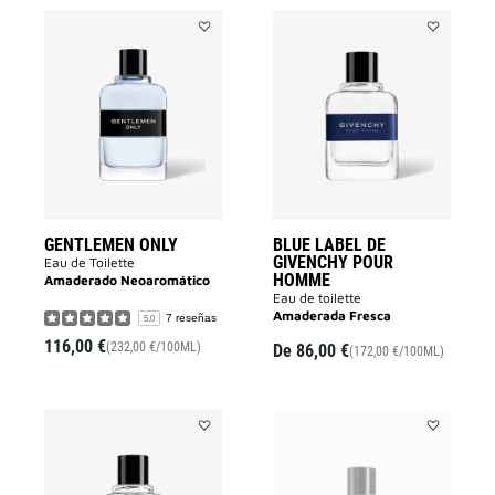
Añadir
Añadir
GENTLEMEN
BLUE
ONLY
LABEL
a
DE
la
GIVENCHY
lista
POUR
de
HOMME
deseos
a
la
lista
de
deseos
GENTLEMEN ONLY
BLUE LABEL DE
GIVENCHY POUR
Eau de Toilette
HOMME
Amaderado Neoaromático
Eau de toilette
Amaderada Fresca
7 reseñas
5.0
116,00 €
(232,00 €/100ML)
De
86,00 €
(172,00 €/100ML)
Añadir
Añadir
GIVENCHY
GENTLEMA
POUR
GIVENCHY
HOMME
a