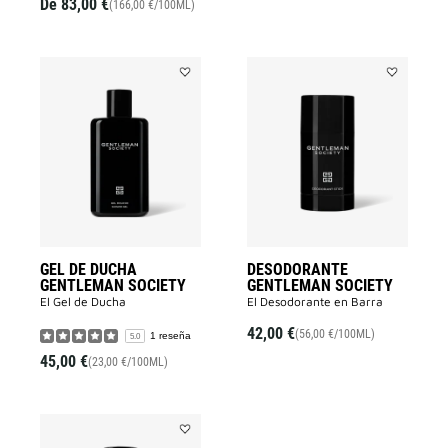
De
83,00 €
(166,00 €/100ML)
Añadir
Añadir
GEL
DESODORA
DE
GENTLEMA
DUCHA
SOCIETY
GENTLEMAN
a
SOCIETY
la
a
lista
la
de
lista
deseos
de
deseos
GEL DE DUCHA
DESODORANTE
GENTLEMAN SOCIETY
GENTLEMAN SOCIETY
El Gel de Ducha
El Desodorante en Barra
42,00 €
(56,00 €/100ML)
1 reseña
5.0
45,00 €
(23,00 €/100ML)
Añadir