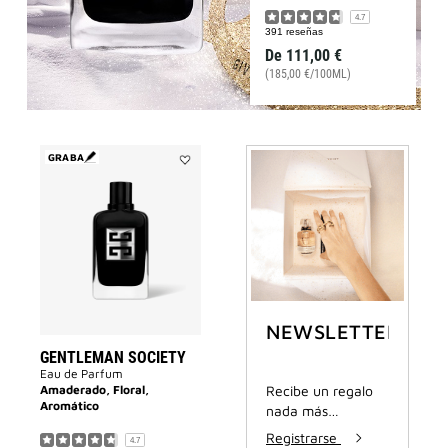
4.7
391 reseñas
De
111,00 €
(185,00 €/100ML)
GRABA
Añadir
GENTLEMAN
SOCIETY
a
la
lista
de
deseos
NEWSLETTER
GENTLEMAN SOCIETY
Eau de Parfum
Amaderado, Floral,
Recibe un regalo
Aromático
nada más
suscribirte al
Registrarse
4.7