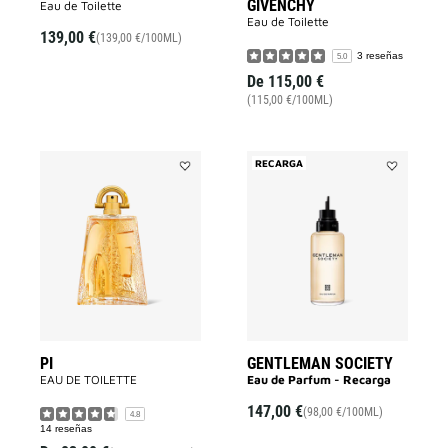
GIVENCHY
Eau de Toilette
Eau de Toilette
139,00 €
(139,00 €/100ML)
3 reseñas
5.0
De
115,00 €
(115,00 €/100ML)
RECARGA
Añadir
Añadir
PI
Gentleman
a
Society
la
a
lista
la
de
lista
deseos
de
deseos
PI
GENTLEMAN SOCIETY
EAU DE TOILETTE
Eau de Parfum - Recarga
147,00 €
(98,00 €/100ML)
4.8
14 reseñas