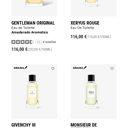
GENTLEMAN ORIGINAL
XERYUS ROUGE
Eau de Toilette
Eau De Toilette
Amaderado Aromático
116,00 €
(116,00 €/100ML)
6 reseñas
4.5
116,00 €
(232,00 €/100ML)
GRABA
GRABA
Añadir
Añadir
Givenchy
MONSIEUR
III
DE
a
GIVENCHY
la
a
lista
la
de
lista
deseos
de
deseos
GIVENCHY III
MONSIEUR DE