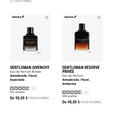
(177,00 €/100ML)
GRABA
GRABA
Añadir
Añadir
GENTLEMAN
Gentleman
GIVENCHY
Réserve
a
Privée
la
a
lista
la
de
lista
deseos
de
deseos
GENTLEMAN GIVENCHY
GENTLEMAN RÉSERVE
PRIVÉE
Eau de Parfum Boisée
Amaderada, Floral,
Eau de Parfum
Especiada
Amaderada, Floral,
Ambarina
4.7
922 reseñas
4.7
438 reseñas
De
98,00 €
(196,00 €/100ML)
De
98,00 €
(163,00 €/100ML)