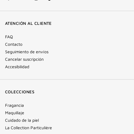
Facebook
YouTube
Instagram
Tik
(nueva
(nueva
(nueva
Tok
ventana)
ventana)
ventana)
(nueva
ATENCIÓN AL CLIENTE
ventana)
FAQ
Contacto
Seguimiento de envíos
Cancelar suscripción
Accesibilidad
COLECCIONES
Fragancia
Maquillaje
Cuidado de la piel
La Collection Particulière