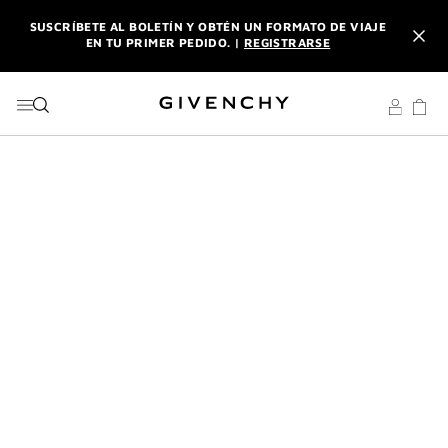
IR AL MENÚ
IR AL CONTENIDO
BUSCAR
SUSCRÍBETE AL BOLETÍN Y OBTÉN UN FORMATO DE VIAJE
EN TU PRIMER PEDIDO. |
REGISTRARSE
DISFRUTA DE ENVÍO URGENTE GRATUITO A PARTIR DE 180
€ DE COMPRA.
DESCUBRE
L'INTERDIT ELIXIR: CON LA COMPRA DE UN 50ML O MÁS,
RECIBE SU FORMATO DE VIAJE DE REGALO. | CÓDIGO :
ELIXIR
SUSCRÍBETE AL BOLETÍN Y OBTÉN UN FORMATO DE VIAJE
EN TU PRIMER PEDIDO. |
REGISTRARSE
DISFRUTA DE ENVÍO URGENTE GRATUITO A PARTIR DE 180
€ DE COMPRA.
DESCUBRE