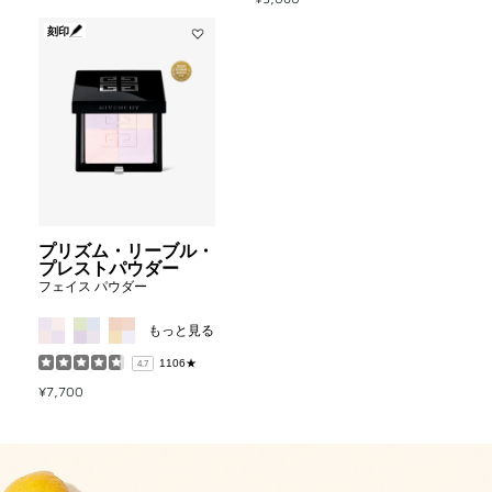
ラ
刻印
イ
Add
タ
プ
ー
リ
to
ズ
wishlist
ム・
リ
ー
ブ
ル・
プ
レ
プリズム・リーブル・
ス
プレストパウダー
ト
フェイス パウダー
パ
ウ
MORE COLOR AVAILABLE
ダ
もっと見る
ー
to
1106★
4.7
wishlist
¥7,700