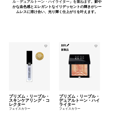
ル・デュアルトーン・ハイライター」を重ねます。
鮮や
かな血色感とエレガントなイリデッセントの輝きがシー
ムレスに溶け合い、光り輝く仕上がりを叶えます。
刻印
Add
Add
新製品
プ
プ
リ
リ
ズ
ズ
ム・
ム・
リ
リ
ー
ー
ブ
ブ
ル・
ル・
ス
デ
キ
ュ
プリズム・リーブル・
プリズム・リーブル・
ン
ア
スキンケアリング・コ
デュアルトーン・ハイ
ケ
ル
レクター
ライター
ア
ト
フェイスカラー
フェイスカラー
リ
ー
ン
ン・