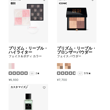
Add
Add
復刻
ICONIC
プ
プ
リ
リ
ズ
ズ
ム・
ム・
リ
リ
ー
ー
ブ
ブ
ル・
ル・
ハ
ブ
イ
ロ
プリズム・リーブル・
プリズム・リーブル・
ラ
ン
ハイライター
ブロンザーパウダー
イ
ザ
フェイス＆ボディ カラー
フェイス パウダー
タ
ー
ー
パ
to
ウ
wishlist
ダ
ー
2★
578★
5.0
4.7
to
¥6,930
¥7,700
wishlist
カスタマイズ
Add
ド
ジ
バ
ン