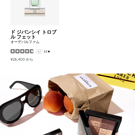
シ
イ
ト
ロ
ブ
ル
ド ジバンシイ トロブ
フ
ル フェット
ェ
オーデパルファム
ッ
ト
12★
to
4.7
wishlist
¥26,400
から