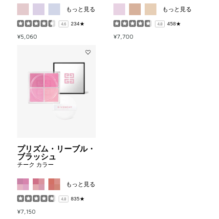
MORE COLOR AVAILABLE
MORE COL
グ・
ハ
もっと見る
もっと見る
コ
イ
レ
ラ
234★
458★
4.6
4.8
ク
イ
¥5,060
¥7,700
タ
タ
ー
ー
to
to
Add
wishlist
wishlist
プ
リ
ズ
ム・
リ
ー
ブ
ル・
ブ
ラ
プリズム・リーブル・
ッ
ブラッシュ
シ
チーク カラー
ュ
to
MORE COLOR AVAILABLE
wishlist
もっと見る
835★
4.8
¥7,150