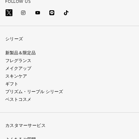
FOLLOW US
Line
Tik
X=Twitter（別
Instagram（別
YouTube（別
Tok
(別
ウ
ウ
ウ
(別
ウ
ィ
ィ
ィ
シリーズ
ウ
ィ
ン
ン
ン
ィ
ン
ド
ド
ド
新製品＆限定品
ン
フレグランス
ド
ウ）
ウ）
ウ）
メイクアップ
ド
ウ)
スキンケア
ウ)
ギフト
プリズム・リーブル シリーズ
ベストコスメ
カスタマーサービス