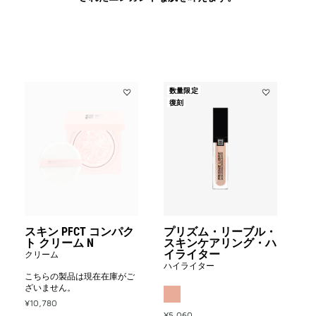
数量限定
Add
Add
復刻
ス
プ
キ
リ
ン
ズ
PFCT
ム・
コ
リ
ン
ー
パ
ブ
ク
ル・
ト
ス
ク
キ
リ
スキン PFCT コンパク
プリズム・リーブル・
ン
ト クリーム N
ー
スキンケアリング・ハ
ケ
イライター
ム
クリーム
ア
N
ハイライター
リ
to
こちらの製品は現在在庫がご
ン
wishlist
ざいません。
グ・
¥10,780
ハ
¥5,060
イ