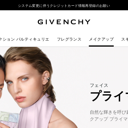
システム変更に伴うクレジットカード情報再登録のお願い
ジバンシイ製品のご購入でポーチをプレゼント
リップ製品ダブルポイントキャンペーン開催中
システム変更に伴うクレジットカード情報再登録のお願い
クション パルティキュリエ
フレグランス
メイクアップ
ス
THIS
フェイス
ACTION
プライ
WILL
OPEN
A
NEW
PAGE
自然な輝きを呼び
クアップ プライ