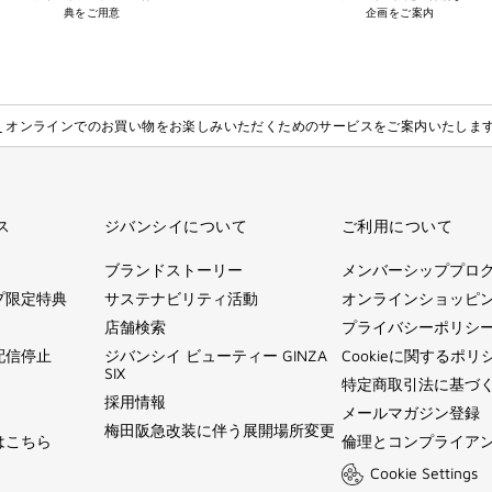
典をご用意
企画をご案内
】
オンラインでのお買い物をお楽しみいただくためのサービスをご案内いたしま
ス
ジバンシイについて
ご利用について
ブランドストーリー
メンバーシッププロ
プ限定特典
サステナビリティ活動
オンラインショッピ
店舗検索
プライバシーポリシ
配信停止
ジバンシイ ビューティー GINZA
Cookieに関するポリ
SIX
特定商取引法に基づ
採用情報
メールマガジン登録
梅田阪急改装に伴う展開場所変更
はこちら
倫理とコンプライア
Cookie Settings