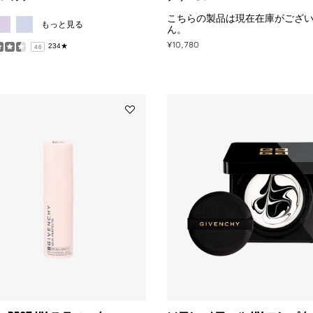
レ
MORE COLOR AVAILABLE
ク
こちらの製品は現在在庫がございませ
もっと見る
ん。
タ
ー
¥10,780
234★
4.6
to
wishlist
Add
ス
キ
ン
PFCT
UV
ス
テ
ィ
ッ
ク
to
wishlist