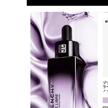
新
プ
ラ
メ