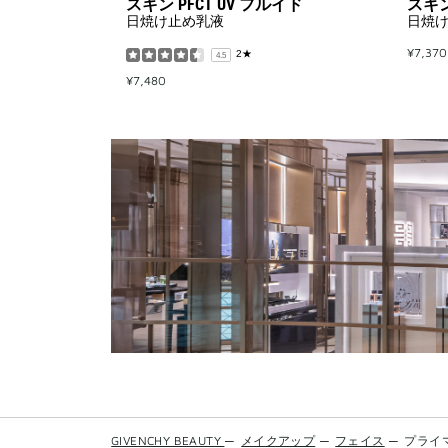
スキン PFCT UV フルイド
スキン
日焼け止め乳液
日焼
¥7,370
2★
4.5
¥7,480
GIVENCHY BEAUTY
—
メイクアップ
—
フェイス
—
プライ