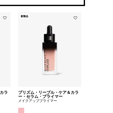
新製品
Add
Add
プ
プ
リ
リ
ズ
ズ
ム・
ム・
リ
リ
ー
ー
ブ
ブ
ル・
ル・
ケ
ケ
ア
ア
＆
＆
カ
カ
ラ
ラ
ー・
ー・
セ
セ
カラ
プリズム・リーブル・ケア＆カラ
ラ
ラ
ー・セラム・プライマー
ム・
ム・
メイクアッププライマー
プ
プ
ラ
ラ
イ
イ