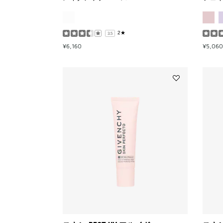
ロ
ウ・
ミ
ス
2★
3.5
ト
¥6,160
¥5,060
to
wishlist
Add
ス
キ
ン
PFCT
UV
フ
ル
イ
ド
to
wishlist