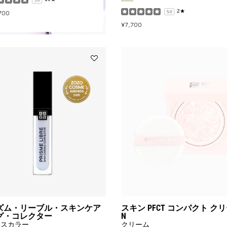
5.0
ラ
イ
2★
700
5.0
マ
¥7,700
ー
to
wishlist
Add
プ
リ
ズ
ム・
リ
ー
ブ
ル・
ス
キ
ン
ケ
ア
リ
ン
ズム・リーブル・スキンケア
スキン PFCT コンパクト ク
グ・
グ・コレクター
N
コ
イスカラー
クリーム