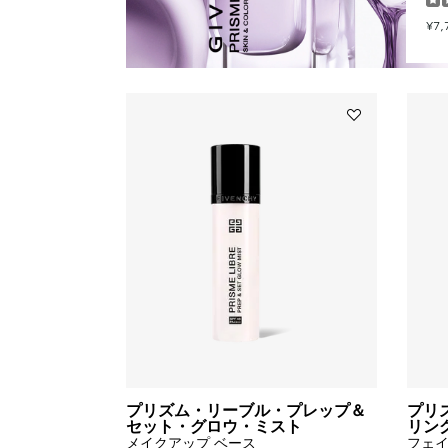
¥7,
Add
プ
リ
ズ
ム・
リ
ー
ブ
ル・
プ
レ
ッ
プ
＆
セ
ッ
プリズム・リーブル・プレップ＆
プリ
ト・
セット・グロウ・ミスト
リン
グ
メイクアップ ベース
フェ