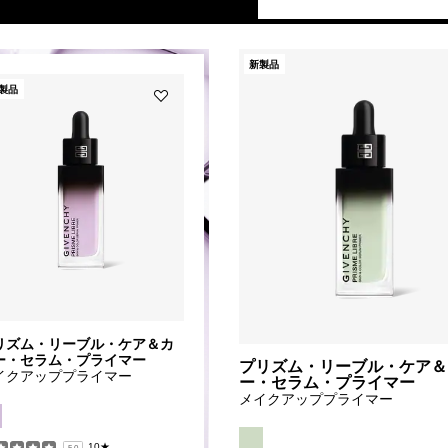
新製品
製品
Add
プ
リ
ズ
ム・
リ
ー
ブ
ル・
ケ
ア
＆
カ
リズム・リーブル・ケア＆カ
ラ
ー・セラム・プライマー
ー・
プリズム・リーブル・ケア＆
イクアッププライマー
ー・セラム・プライマー
セ
メイクアッププライマー
ラ
ム・
プ
10★