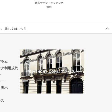
購入でギフトラッピング
無料
す。
詳しくはこちら
詳
し
く
は
こ
ち
グラム
ら
ング利用規約
GIVENCHY.COMにアクセス
ー
シー
く表示
(新
し
ンス
い
ウ
ィ