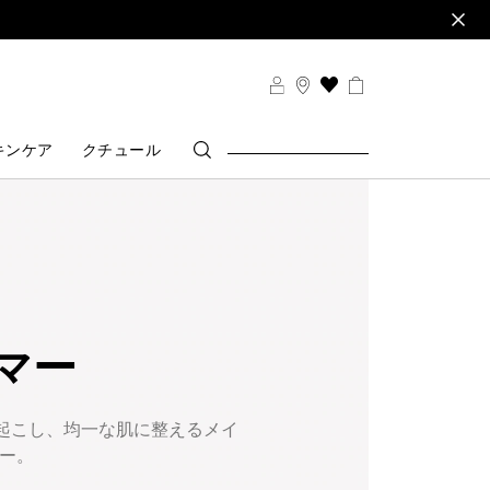
THIS
ACTION
WILL
キンケア
クチュール
TAKE
YOU
TO
THE
WISH
LIST
PAGE
マー
起こし、均一な肌に整えるメイ
マー。