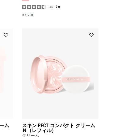
マ
マ
5★
4.6
ー
ー
¥7,700
to
to
wishlist
wishlist
Add
Add
ス
ス
キ
キ
ン
ン
PFCT
PFCT
コ
コ
ン
ン
パ
パ
ク
ク
ト
ト
ク
ク
リ
リ
ー
ー
ム
ム
N
Ｎ
to
（レ
リーム
スキン PFCT コンパクト クリーム
wishlist
フ
Ｎ（レフィル）
ィ
クリーム