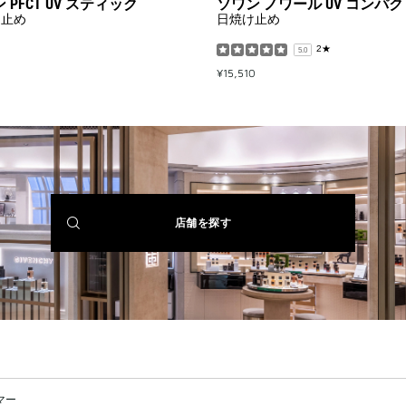
 PFCT UV スティック
ソワン ノワール UV コンパク
け止め
日焼け止め
2★
5.0
¥15,510
(NEW
店舗を探す
WINDOW)
マー