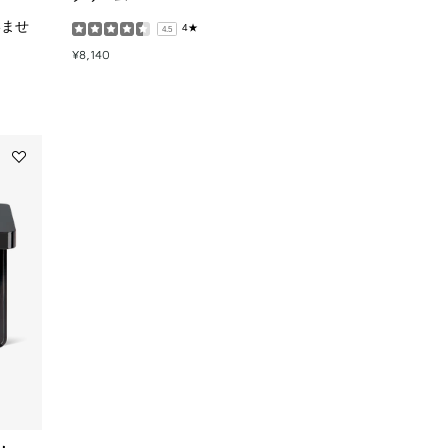
ル）
to
4★
4.5
wishlist
¥8,140
Add
ソ
ワ
ン
ノ
ワ
ー
ル
UV
コ
ン
パ
ク
ト
to
wishlist