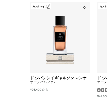
カスタマイズ
カスタ
Add
ド
ジ
バ
ン
シ
イ
ギ
ャ
ル
ソ
ン
マ
ン
ケ
to
ド ジバンシイ ギャルソン マンケ
ド 
wishlist
オーデパルファム
オー
¥26,400
から
¥41,8