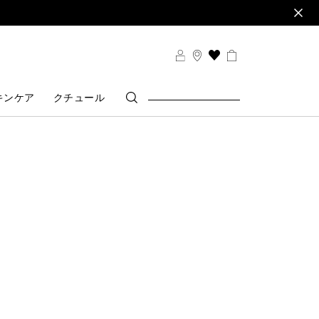
THIS
ACTION
WILL
キンケア
クチュール
TAKE
YOU
TO
THE
WISH
LIST
PAGE