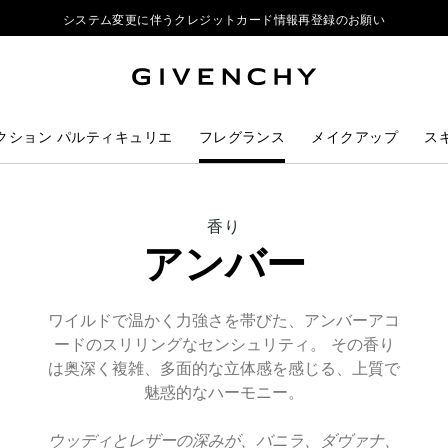
システム変更に伴うクレジットカード情報再登録のお願い
ジバンシイ製品のご購入でポーチをプレゼント
リップ製品ダブルポイントキャンペーン開催中
システム変更に伴うクレジットカード情報再登録のお願い
クション パルティキュリエ
フレグランス
メイクアップ
ス
THIS
香り
ACTION
アンバー
WILL
OPEN
A
NEW
ワイルドで温かく力強さを帯びた、アンバーアコ
PAGE
ードのスリリングなセンシュリティ。 その香り
は奥深く複雑、多面的な立体感を感じる、上質で
魅惑的なハーモニー。
ウッディとレザーの深みが、バニラ、ダヴァナ、