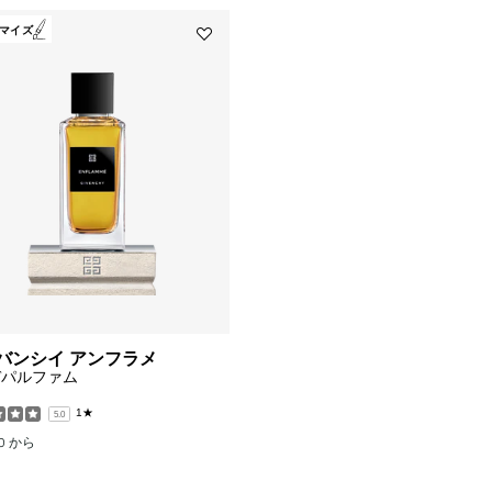
マイズ
Add
ド
ジ
バ
ン
シ
イ
ア
ン
フ
ラ
メ
to
wishlist
ジバンシイ アンフラメ
デパルファム
1★
5.0
00
から