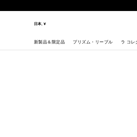
メニューへ
コンテンツへ
検索
日本, ¥
新製品＆限定品
プリズム・リーブル
ラ コレ