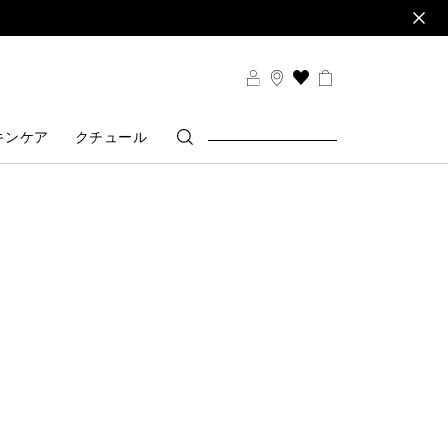
THIS
ACTION
WILL
キンケア
クチュール
TAKE
YOU
TO
THE
WISH
LIST
PAGE