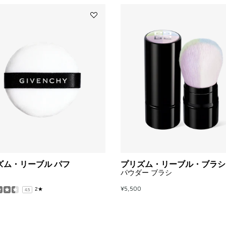
Add
プ
リ
ズ
ム・
リ
ー
ブ
ル
パ
フ
to
wishlist
ズム・リーブル パフ
プリズム・リーブル・ブラシ
パウダー ブラシ
¥5,500
2★
4.5