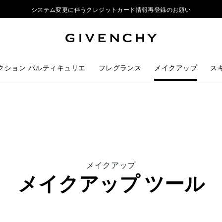
システム変更に伴うクレジットカード情報再登録のお願い
ジバンシイ製品のご購入でポーチをプレゼント
リップ製品ダブルポイントキャンペーン開催中
システム変更に伴うクレジットカード情報再登録のお願い
クション パルティキュリエ
フレグランス
メイクアップ
ス
THIS
メイクアップ
ACTION
メイクアップ ツール
WILL
OPEN
A
NEW
PAGE