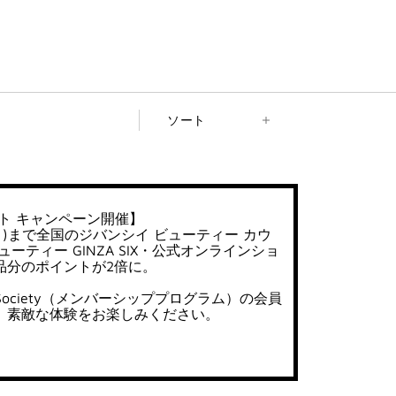
ソート
ト キャンペーン開催】
日(月)まで全国のジバンシイ ビューティー カウ
ーティー GINZA SIX・公式オンラインショ
品分のポイントが2倍に。
uty Society（メンバーシッププログラム）の会員
、素敵な体験をお楽しみください。