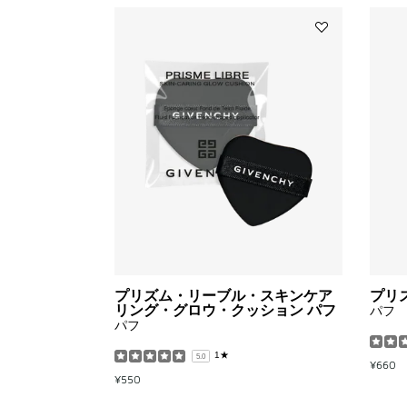
Add
プ
リ
ズ
ム・
リ
ー
ブ
ル・
ス
キ
ン
ケ
ア
リ
ン
プリズム・リーブル・スキンケア
プリ
グ・
リング・グロウ・クッション パフ
パフ
グ
パフ
ロ
ウ・
1★
5.0
¥660
ク
¥550
ッ
シ