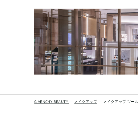
ョ
ン
パ
フ
to
wishlist
GIVENCHY BEAUTY
—
メイクアップ
—
メイクアップ ツー