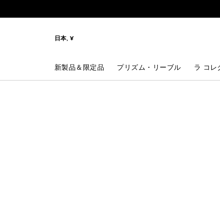
メニューへ
コンテンツへ
検索
日本, ¥
新製品＆限定品
プリズム・リーブル
ラ コレ