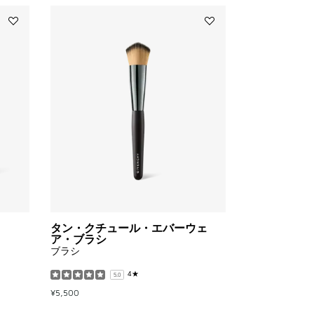
Add
Add
プ
タ
リ
ン・
ズ
ク
ム・
チ
リ
ュ
ー
ー
ブ
ル・
ル・
エ
ブ
バ
ラ
ー
シ
ウ
to
ェ
wishlist
ア・
ブ
ラ
タン・クチュール・エバーウェ
シ
ア・ブラシ
to
ブラシ
wishlist
4★
5.0
¥5,500