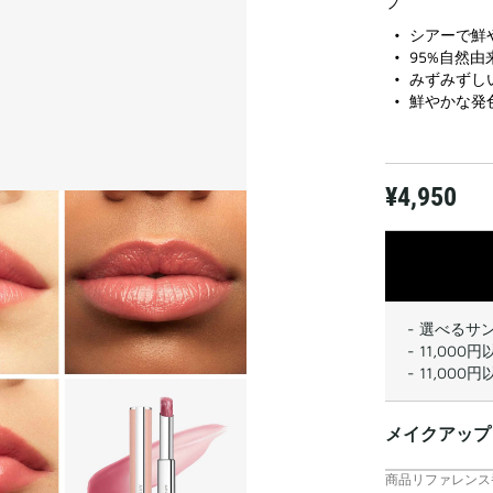
プ
シアーで鮮
95%自然由
みずみずし
鮮やかな発
¥4,950
- 選べるサ
- 11,0
- 11,0
メイクアップ
商品リファレンス