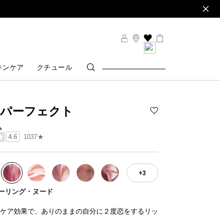
THIS
ACTION
WILL
キンケア
クチュール
TAKE
YOU
TO
THE
WISH
・パーフェクト
LIST
Add
PAGE
ム
ロ
1037★
4.6
ー
ズ・
パ
ー
3
フ
ェ
 フィーリング・ヌード
ク
ト
ケア効果で、ありのままの自分に２度恋をするリッ