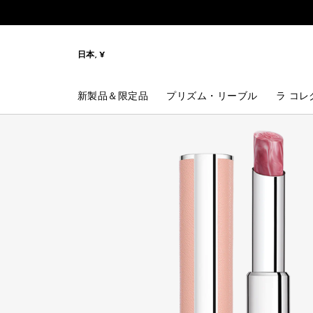
メニューへ
コンテンツへ
検索
日本, ¥
新製品＆限定品
プリズム・リーブル
ラ コレ