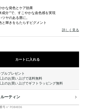
to
wishlist
やかな発色とケア効果
来成分*¹で、すこやかな血色感を実現
いツヤのある唇に。
色と輝きをもたらすピグメント
詳しく見る
カートに入れる
ンプルプレゼント
00円以上のお買い上げで送料無料
00円以上のお買い上げでギフトラッピング無料
 ルーティン
番号
n°
P084836