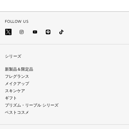
FOLLOW US
Line
Tik
X=Twitter（別
Instagram（別
YouTube（別
Tok
(別
ウ
ウ
ウ
(別
ウ
ィ
ィ
ィ
シリーズ
ウ
ィ
ン
ン
ン
ィ
ン
ド
ド
ド
新製品＆限定品
ン
フレグランス
ド
ウ）
ウ）
ウ）
メイクアップ
ド
ウ)
スキンケア
ウ)
ギフト
プリズム・リーブル シリーズ
ベストコスメ