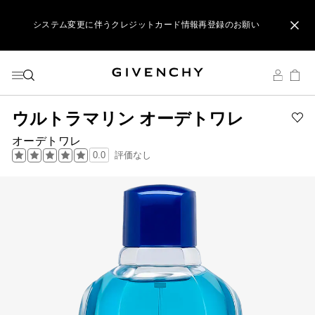
メニューへ
コンテンツへ
検索
システム変更に伴うクレジットカード情報再登録のお願い
ジバンシイ製品のご購入でポーチをプレゼント
リップ製品ダブルポイントキャンペーン開催中
システム変更に伴うクレジットカード情報再登録のお願い
ウルトラマリン オーデトワレ
Ad
オーデトワレ
ウ
評価なし
0.0
ル
ト
ラ
マ
リ
ン
オ
ー
デ
ト
ワ