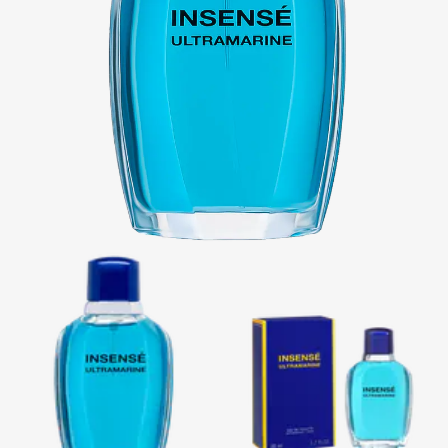
レ
to
wis