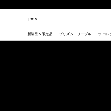
メニューへ
コンテンツへ
検索
日本, ¥
新製品＆限定品
プリズム・リーブル
ラ コレ