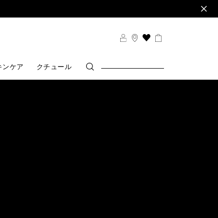
THIS
ACTION
WILL
キンケア
クチュール
TAKE
YOU
TO
THE
WISH
LIST
PAGE