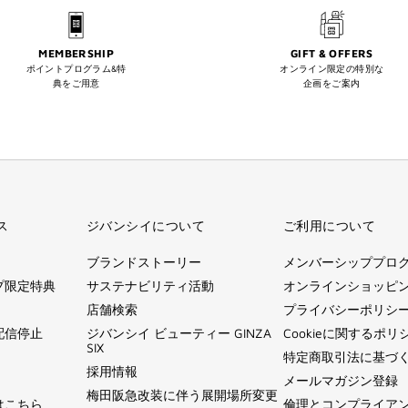
MEMBERSHIP
GIFT & OFFERS
ポイントプログラム&特
オンライン限定の特別な
典をご用意
企画をご案内
ス
ジバンシイについて
ご利用について
ブランドストーリー
メンバーシッププロ
プ限定特典
サステナビリティ活動
オンラインショッピ
店舗検索
プライバシーポリシ
配信停止
ジバンシイ ビューティー GINZA
Cookieに関するポリ
SIX
特定商取引法に基づ
採用情報
メールマガジン登録
梅田阪急改装に伴う展開場所変更
はこちら
倫理とコンプライア