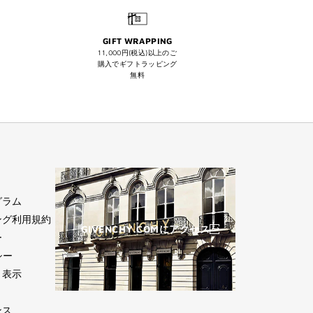
GIFT WRAPPING
11,000円(税込)以上のご
購入でギフトラッピング
無料
グラム
ング利用規約
GIVENCHY.COMにアクセス
ー
シー
く表示
(新
し
ンス