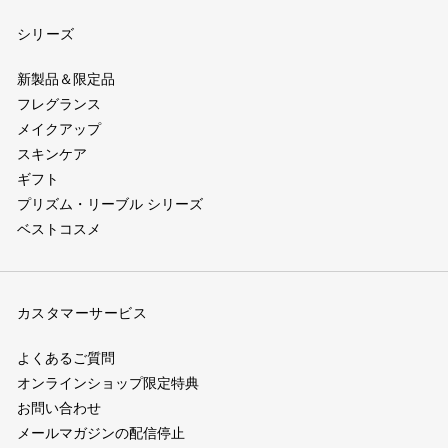
(別
ウ
ィ
ィ
ィ
シリーズ
ウ
ィ
ン
ン
ン
ィ
ン
ド
ド
ド
新製品＆限定品
ン
フレグランス
ド
ウ）
ウ）
ウ）
メイクアップ
ド
ウ)
スキンケア
ウ)
ギフト
プリズム・リーブル シリーズ
ベストコスメ
カスタマーサービス
よくあるご質問
オンラインショップ限定特典
お問い合わせ
メールマガジンの配信停止