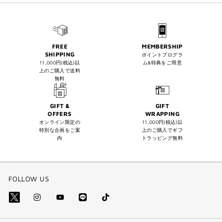
FREE
MEMBERSHIP
SHIPPING
ポイントプログラ
11,000円(税込)以
ム&特典をご用意
上のご購入で送料
無料
GIFT &
GIFT
OFFERS
WRAPPING
オンライン限定の
11,000円(税込)以
特別な企画をご案
上のご購入でギフ
内
トラッピング無料
FOLLOW US
Line
Tik
X=Twitter（別
Instagram（別
YouTube（別
Tok
(別
ウ
ウ
ウ