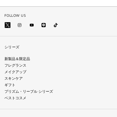
FOLLOW US
Line
Tik
X=Twitter（別
Instagram（別
YouTube（別
Tok
(別
ウ
ウ
ウ
(別
ウ
ィ
ィ
ィ
シリーズ
ウ
ィ
ン
ン
ン
ィ
ン
ド
ド
ド
新製品＆限定品
ン
フレグランス
ド
ウ）
ウ）
ウ）
メイクアップ
ド
ウ)
スキンケア
ウ)
ギフト
プリズム・リーブル シリーズ
ベストコスメ