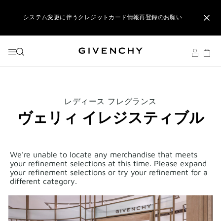
メニューへ
コンテンツへ
検索
システム変更に伴うクレジットカード情報再登録のお願い
ジバンシイ製品のご購入でポーチをプレゼント
リップ製品ダブルポイントキャンペーン開催中
システム変更に伴うクレジットカード情報再登録のお願い
THIS
レディース フレグランス
ACTION
ヴェリィ イレジスティブル
WILL
OPEN
A
NEW
PAGE
We're unable to locate any merchandise that meets
your refinement selections at this time. Please expand
your refinement selections or try your refinement for a
different category.