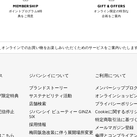
MEMBERSHIP
GIFT & OFFERS
ポイントプログラム&特
オンライン限定の特別な
典をご用意
企画をご案内
】
オンラインでのお買い物をお楽しみいただくためのサービスをご案内いたしま
ス
ジバンシイについて
ご利用について
ブランドストーリー
メンバーシッププロ
プ限定特典
サステナビリティ活動
オンラインショッピ
店舗検索
プライバシーポリシ
配信停止
ジバンシイ ビューティー GINZA
Cookieに関するポリ
SIX
特定商取引法に基づ
採用情報
メールマガジン登録
梅田阪急改装に伴う展開場所変更
はこちら
倫理とコンプライア