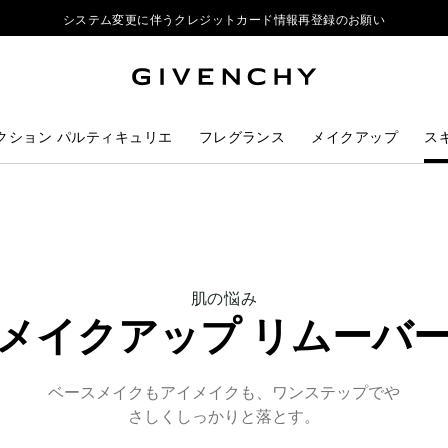
システム変更に伴うクレジットカード情報再登録のお願い
ジバンシイ製品のご購入でポーチをプレゼント
リップ製品ダブルポイントキャンペーン開催中
システム変更に伴うクレジットカード情報再登録のお願い
クション パルティキュリエ
フレグランス
メイクアップ
ス
THIS
肌の悩み
ACTION
メイクアップ リムーバ
WILL
OPEN
A
NEW
ベースメイクもアイメイクも、ワンステップでや
PAGE
さしくしっかりと落とす。