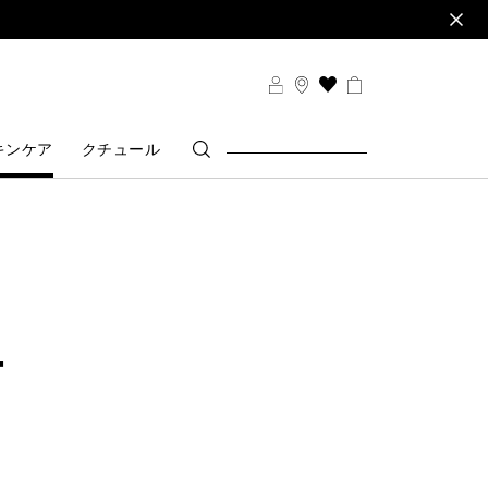
THIS
ACTION
WILL
キンケア
クチュール
TAKE
YOU
TO
THE
WISH
LIST
PAGE
ー