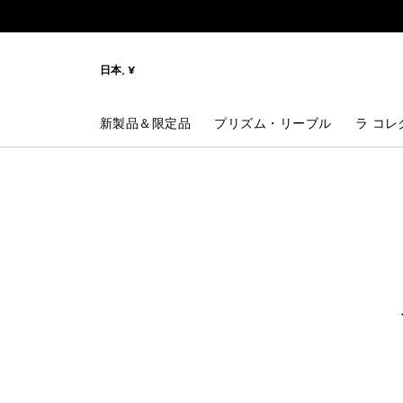
メニューへ
コンテンツへ
検索
日本, ¥
新製品＆限定品
プリズム・リーブル
ラ コレ