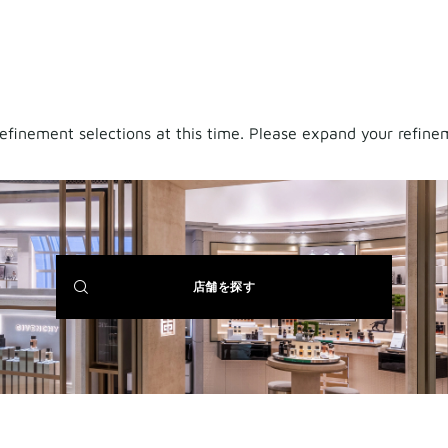
finement selections at this time. Please expand your refineme
(NEW
店舗を探す
WINDOW)