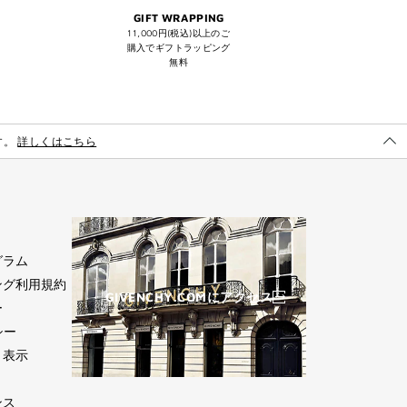
GIFT WRAPPING
11,000円(税込)以上のご
購入でギフトラッピング
無料
す。
詳しくはこちら
詳
し
く
は
こ
ち
グラム
ら
ング利用規約
GIVENCHY.COMにアクセス
ー
シー
く表示
(新
し
ンス