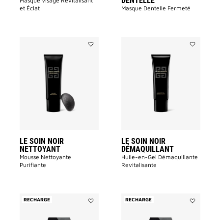
DENTELLE
Masque Visage Revitalisant
et Éclat ​
Masque Dentelle Fermeté
Ajouter
Ajouter
LE
LE
SOIN
SOIN
NOIR
NOIR
NETTOYANT
DÉMAQUIL
à
à
la
la
liste
liste
des
des
souhaits
souhaits
LE SOIN NOIR
LE SOIN NOIR
NETTOYANT
DÉMAQUILLANT
Mousse Nettoyante
Huile-en-Gel Démaquillante
Purifiante
Revitalisante
RECHARGE
RECHARGE
Ajouter
Ajouter
LE
LE