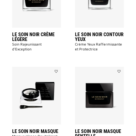
LÉGÈRE
YEUX
à
à
la
la
liste
liste
des
des
souhaits
souhaits
LE SOIN NOIR CRÈME
LE SOIN NOIR CONTOUR
LÉGÈRE
YEUX
Soin Rajeunissant
Crème Yeux Raffermissante
d'Exception
et Protectrice​
Ajouter
Ajouter
LE
LE
SOIN
SOIN
NOIR
NOIR
MASQUE
MASQUE
à
DENTELLE
la
à
liste
la
des
liste
souhaits
des
souhaits
LE SOIN NOIR MASQUE
LE SOIN NOIR MASQUE