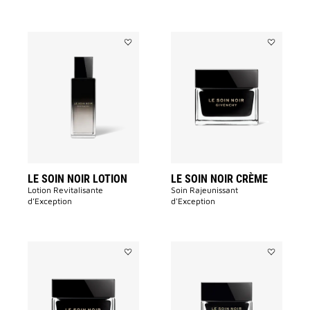
Ajouter
Ajouter
LE
LE
SOIN
SOIN
NOIR
NOIR
LOTION
CRÈME
à
à
la
la
liste
liste
des
des
souhaits
souhaits
LE SOIN NOIR LOTION
LE SOIN NOIR CRÈME
Lotion Revitalisante
Soin Rajeunissant
d’Exception​
d'Exception
Ajouter
Ajouter
LE
LE
SOIN
SOIN
NOIR
NOIR
CRÈME
CONTOUR