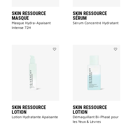
SKIN RESSOURCE
SKIN RESSOURCE
MASQUE
SÉRUM
Masque Hydra-Apaisant
Sérum Concentré Hydratant
Intense 72H​
Ajouter
Ajouter
SKIN
SKIN
RESSOURCE
RESSOURC
LOTION
LOTION
à
à
la
la
liste
liste
des
des
souhaits
souhaits
SKIN RESSOURCE
SKIN RESSOURCE
LOTION
LOTION
Lotion Hydratante Apaisante
Démaquillant Bi-Phasé pour
les Yeux & Lèvres