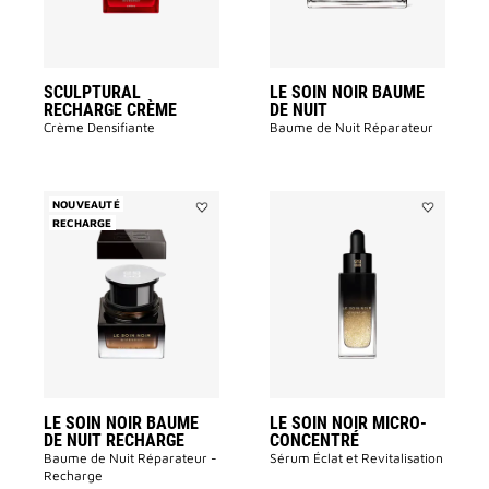
souhaits
la
liste
des
souhaits
SCULPTURAL
LE SOIN NOIR BAUME
RECHARGE CRÈME
DE NUIT
Crème Densifiante
Baume de Nuit Réparateur
NOUVEAUTÉ
RECHARGE
Ajouter
Ajouter
LE
LE
SOIN
SOIN
NOIR
NOIR
BAUME
MICRO-
DE
CONCENTRÉ
NUIT
à
RECHARGE
la
à
liste
la
des
liste
souhaits
des
souhaits
LE SOIN NOIR BAUME
LE SOIN NOIR MICRO-
DE NUIT RECHARGE
CONCENTRÉ​
Baume de Nuit Réparateur -
Sérum É​clat et Revitalisation​
Recharge