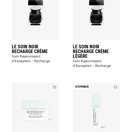
SOIN
SOIN
NOIR
NOIR
RECHARGE
RECHARGE
CRÈME
CRÈME
à
LÉGÈRE
la
à
liste
la
des
liste
souhaits
des
souhaits
LE SOIN NOIR
LE SOIN NOIR
RECHARGE CRÈME
RECHARGE CRÈME
LÉGÈRE
Soin Rajeunissant
d'Exception - Recharge​
Soin Rajeunissant
d'Exception - Recharge​
ICONIQUE
Ajouter
Ajouter
SKIN
SKIN
RESSOURCE
RESSOURC
MASQUE
SÉRUM
à
à
la
la
liste
liste
des
des
souhaits
souhaits