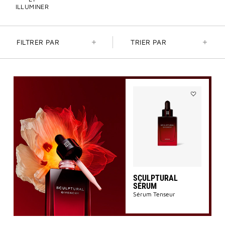
ILLUMINER
FILTRER PAR
TRIER PAR
Ajouter
SCULPTURA
SÉRUM
à
la
liste
des
souhaits
SCULPTURAL
SÉRUM
Sérum Tenseur